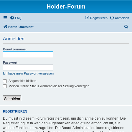
Holder-Forum
FAQ
Registrieren
Anmelden
S
Foren-Übersicht
u
Anmelden
c
h
Benutzername:
e
Passwort:
Ich habe mein Passwort vergessen
Angemeldet bleiben
Meinen Online-Status während dieser Sitzung verbergen
REGISTRIEREN
Du musst in diesem Forum registriert sein, um dich anmelden zu können. Die
Registrierung ist in wenigen Augenblicken erledigt und ermöglicht dir, auf
weitere Funktionen zuzugreifen. Die Board-Administration kann registrierten