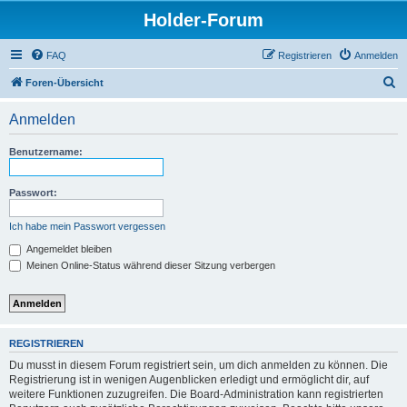
Holder-Forum
FAQ
Registrieren
Anmelden
S
Foren-Übersicht
u
Anmelden
c
h
Benutzername:
e
Passwort:
Ich habe mein Passwort vergessen
Angemeldet bleiben
Meinen Online-Status während dieser Sitzung verbergen
REGISTRIEREN
Du musst in diesem Forum registriert sein, um dich anmelden zu können. Die
Registrierung ist in wenigen Augenblicken erledigt und ermöglicht dir, auf
weitere Funktionen zuzugreifen. Die Board-Administration kann registrierten