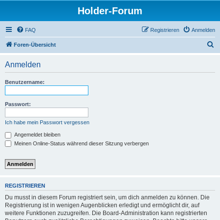
Holder-Forum
FAQ
Registrieren
Anmelden
S
Foren-Übersicht
u
Anmelden
c
h
Benutzername:
e
Passwort:
Ich habe mein Passwort vergessen
Angemeldet bleiben
Meinen Online-Status während dieser Sitzung verbergen
REGISTRIEREN
Du musst in diesem Forum registriert sein, um dich anmelden zu können. Die
Registrierung ist in wenigen Augenblicken erledigt und ermöglicht dir, auf
weitere Funktionen zuzugreifen. Die Board-Administration kann registrierten