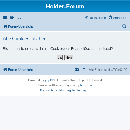
Holder-Forum
FAQ
Registrieren
Anmelden
S
Foren-Übersicht
u
Alle Cookies löschen
c
h
Bist du dir sicher, dass du alle Cookies des Boards löschen möchtest?
e
Foren-Übersicht
Alle Zeiten sind
UTC+02:00
Powered by
phpBB
® Forum Software © phpBB Limited
Deutsche Übersetzung durch
phpBB.de
Datenschutz
|
Nutzungsbedingungen