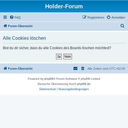
Holder-Forum
FAQ
Registrieren
Anmelden
S
Foren-Übersicht
u
Alle Cookies löschen
c
h
Bist du dir sicher, dass du alle Cookies des Boards löschen möchtest?
e
Foren-Übersicht
Alle Zeiten sind
UTC+02:00
Powered by
phpBB
® Forum Software © phpBB Limited
Deutsche Übersetzung durch
phpBB.de
Datenschutz
|
Nutzungsbedingungen