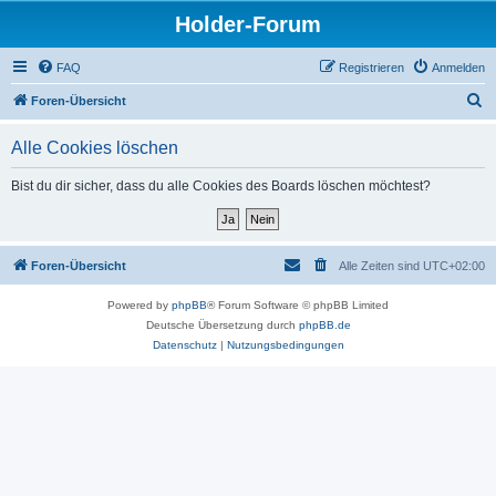
Holder-Forum
FAQ
Registrieren
Anmelden
S
Foren-Übersicht
u
Alle Cookies löschen
c
h
Bist du dir sicher, dass du alle Cookies des Boards löschen möchtest?
e
Foren-Übersicht
Alle Zeiten sind
UTC+02:00
Powered by
phpBB
® Forum Software © phpBB Limited
Deutsche Übersetzung durch
phpBB.de
Datenschutz
|
Nutzungsbedingungen