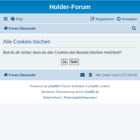
Holder-Forum
FAQ
Registrieren
Anmelden
S
Foren-Übersicht
u
Alle Cookies löschen
c
h
Bist du dir sicher, dass du alle Cookies des Boards löschen möchtest?
e
Foren-Übersicht
Alle Zeiten sind
UTC+02:00
Powered by
phpBB
® Forum Software © phpBB Limited
Deutsche Übersetzung durch
phpBB.de
Datenschutz
|
Nutzungsbedingungen