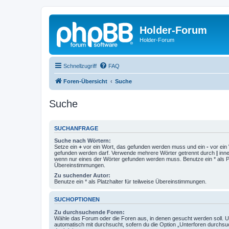
Holder-Forum
Holder-Forum
Schnellzugriff
FAQ
Foren-Übersicht
Suche
Suche
SUCHANFRAGE
Suche nach Wörtern:
Setze ein
+
vor ein Wort, das gefunden werden muss und ein
-
vor ein 
gefunden werden darf. Verwende mehrere Wörter getrennt durch
|
inne
wenn nur eines der Wörter gefunden werden muss. Benutze ein * als Pla
Übereinstimmungen.
Zu suchender Autor:
Benutze ein * als Platzhalter für teilweise Übereinstimmungen.
SUCHOPTIONEN
Zu durchsuchende Foren:
Wähle das Forum oder die Foren aus, in denen gesucht werden soll. 
automatisch mit durchsucht, sofern du die Option „Unterforen durchsu