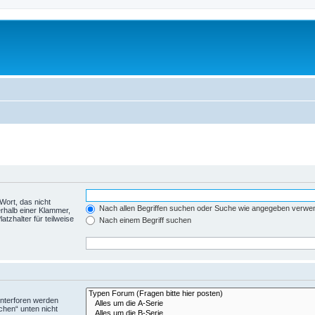
Wort, das nicht
Nach allen Begriffen suchen oder Suche wie angegeben verwe
rhalb einer Klammer,
tzhalter für teilweise
Nach einem Begriff suchen
Unterforen werden
chen“ unten nicht