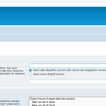
Wort, das nicht
Nach allen Begriffen suchen oder Suche wie angegeben verwe
rhalb einer Klammer,
tzhalter für teilweise
Nach einem Begriff suchen
Unterforen werden
chen“ unten nicht