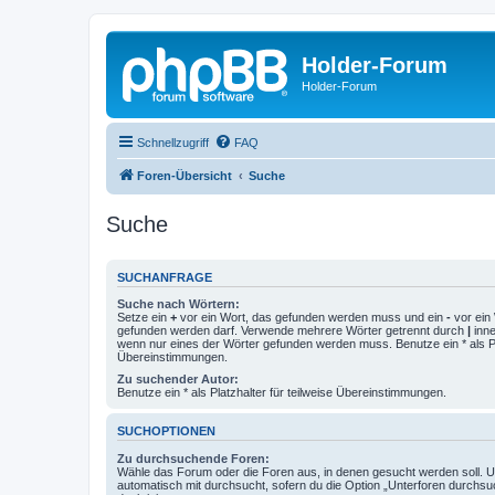
Holder-Forum
Holder-Forum
Schnellzugriff
FAQ
Foren-Übersicht
Suche
Suche
SUCHANFRAGE
Suche nach Wörtern:
Setze ein
+
vor ein Wort, das gefunden werden muss und ein
-
vor ein 
gefunden werden darf. Verwende mehrere Wörter getrennt durch
|
inne
wenn nur eines der Wörter gefunden werden muss. Benutze ein * als Pla
Übereinstimmungen.
Zu suchender Autor:
Benutze ein * als Platzhalter für teilweise Übereinstimmungen.
SUCHOPTIONEN
Zu durchsuchende Foren:
Wähle das Forum oder die Foren aus, in denen gesucht werden soll. 
automatisch mit durchsucht, sofern du die Option „Unterforen durchsu