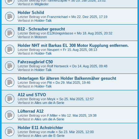
Letzter Beitrag von
Tannenzäpfle
«
So 25. Jan 2026, 15:02
Verfasst in
Mitglieder
Holder Schild
Letzter Beitrag von
Franzmichael
«
Mo 22. Dez 2025, 17:19
Verfasst in
Holder-Talk
B12 - Schrauber gesucht
Letzter Beitrag von
E12Königsklasse
«
Mo 18. Aug 2025, 20:32
Verfasst in
Motoren
Holder NHT mit Barkas EL 308 Motor Kupplung entfernen.
Letzter Beitrag von
Neupert
«
Fr 15. Aug 2025, 08:13
Verfasst in
Holder-Talk
Fahrzeugbrief C50
Letzter Beitrag von
Rolf Hertweck
«
Do 14. Aug 2025, 09:48
Verfasst in
Holder-Talk
Unterlagen für älteren Holder Balkenmäher gesucht
Letzter Beitrag von
Pitt
«
Do 29. Mai 2025, 19:46
Verfasst in
Holder-Talk
A12 und STVO
Letzter Beitrag von
Meyk
«
So 25. Mai 2025, 12:57
Verfasst in
Alles um die A-Serie
Lüfterrad A12
Letzter Beitrag von
F.Miller
«
Mo 12. Mai 2025, 19:38
Verfasst in
Alles um die A-Serie
Holder E11 Achstrichter
Letzter Beitrag von
mulle
«
So 23. Mär 2025, 12:00
Verfasst in
Alles um die E-Serie