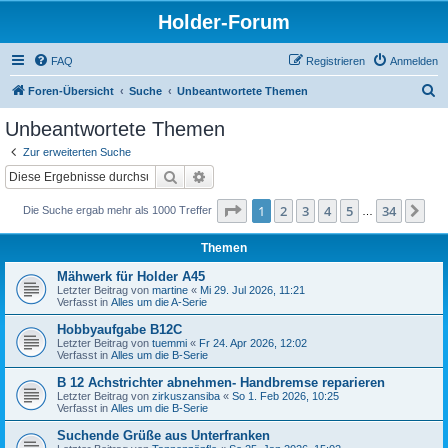
Holder-Forum
FAQ
Registrieren
Anmelden
S
Foren-Übersicht
Suche
Unbeantwortete Themen
u
Unbeantwortete Themen
c
Zur erweiterten Suche
h
Suche
Erweiterte Suche
e
Seite
1
von
34
1
2
3
4
5
34
Nä
Die Suche ergab mehr als 1000 Treffer
…
Themen
Mähwerk für Holder A45
Letzter Beitrag von
martine
«
Mi 29. Jul 2026, 11:21
Verfasst in
Alles um die A-Serie
Hobbyaufgabe B12C
Letzter Beitrag von
tuemmi
«
Fr 24. Apr 2026, 12:02
Verfasst in
Alles um die B-Serie
B 12 Achstrichter abnehmen- Handbremse reparieren
Letzter Beitrag von
zirkuszansiba
«
So 1. Feb 2026, 10:25
Verfasst in
Alles um die B-Serie
Suchende Grüße aus Unterfranken