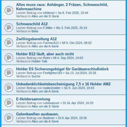
Alles muss raus: Anhänger, 2 Fräsen, Schneeschild,
Kehrmaschine
Letzter Beitrag von
e9diesel
«
Sa 8. Feb 2025, 15:44
Verfasst in
Alles um die E-Serie
Schneeschild A12
Letzter Beitrag von
F.Miller
«
Mo 3. Feb 2025, 20:19
Verfasst in
Biete
Zwillingsbereifung A12
Letzter Beitrag von
FarmerA12
«
Mi 9. Okt 2024, 08:02
Verfasst in
Alles um die A-Serie
Holder B12 läuft, aber auch nicht
Letzter Beitrag von
Reini
«
Mi 4. Sep 2024, 14:02
Verfasst in
Holder-Talk
Holder E6 Sicherungsbügel für Geräteanschlußstück
Letzter Beitrag von
Firefighter183
«
Sa 13. Jul 2024, 20:26
Verfasst in
Suche
Unbedenklichkeitsbescheinigung 7,5 x 16 Holder AM2
Letzter Beitrag von
maltesholder
«
So 9. Jun 2024, 19:43
Verfasst in
Alles um die A-Serie
E-Holdersammlung
Letzter Beitrag von
ruhewasser
«
Di 16. Apr 2024, 16:20
Verfasst in
Alles um die E-Serie
Gelenkwellen ausbauen.
Letzter Beitrag von
Badener
«
Di 9. Apr 2024, 18:36
Verfasst in
Alles um die A-Serie