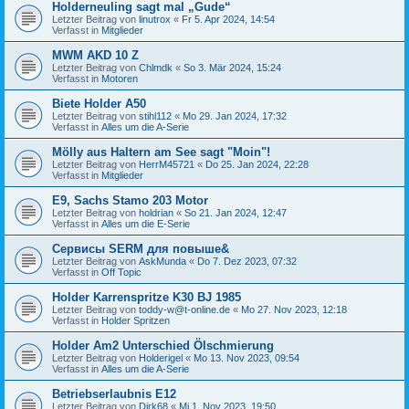
Holderneuling sagt mal „Gude“
Letzter Beitrag von
linutrox
«
Fr 5. Apr 2024, 14:54
Verfasst in
Mitglieder
MWM AKD 10 Z
Letzter Beitrag von
Chlmdk
«
So 3. Mär 2024, 15:24
Verfasst in
Motoren
Biete Holder A50
Letzter Beitrag von
stihl112
«
Mo 29. Jan 2024, 17:32
Verfasst in
Alles um die A-Serie
Mölly aus Haltern am See sagt "Moin"!
Letzter Beitrag von
HerrM45721
«
Do 25. Jan 2024, 22:28
Verfasst in
Mitglieder
E9, Sachs Stamo 203 Motor
Letzter Beitrag von
holdrian
«
So 21. Jan 2024, 12:47
Verfasst in
Alles um die E-Serie
Сервисы SERM для повыше&
Letzter Beitrag von
AskMunda
«
Do 7. Dez 2023, 07:32
Verfasst in
Off Topic
Holder Karrenspritze K30 BJ 1985
Letzter Beitrag von
toddy-w@t-online.de
«
Mo 27. Nov 2023, 12:18
Verfasst in
Holder Spritzen
Holder Am2 Unterschied Ölschmierung
Letzter Beitrag von
Holderigel
«
Mo 13. Nov 2023, 09:54
Verfasst in
Alles um die A-Serie
Betriebserlaubnis E12
Letzter Beitrag von
Dirk68
«
Mi 1. Nov 2023, 19:50