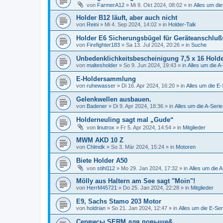
von
FarmerA12
»
Mi 9. Okt 2024, 08:02
» in
Alles um die
Holder B12 läuft, aber auch nicht
von
Reini
»
Mi 4. Sep 2024, 14:02
» in
Holder-Talk
Holder E6 Sicherungsbügel für Geräteanschluß
von
Firefighter183
»
Sa 13. Jul 2024, 20:26
» in
Suche
Unbedenklichkeitsbescheinigung 7,5 x 16 Hold
von
maltesholder
»
So 9. Jun 2024, 19:43
» in
Alles um die A
E-Holdersammlung
von
ruhewasser
»
Di 16. Apr 2024, 16:20
» in
Alles um die E-
Gelenkwellen ausbauen.
von
Badener
»
Di 9. Apr 2024, 18:36
» in
Alles um die A-Serie
Holderneuling sagt mal „Gude“
von
linutrox
»
Fr 5. Apr 2024, 14:54
» in
Mitglieder
MWM AKD 10 Z
von
Chlmdk
»
So 3. Mär 2024, 15:24
» in
Motoren
Biete Holder A50
von
stihl112
»
Mo 29. Jan 2024, 17:32
» in
Alles um die A
Mölly aus Haltern am See sagt "Moin"!
von
HerrM45721
»
Do 25. Jan 2024, 22:28
» in
Mitglieder
E9, Sachs Stamo 203 Motor
von
holdrian
»
So 21. Jan 2024, 12:47
» in
Alles um die E-Ser
Сервисы SERM для повыше&