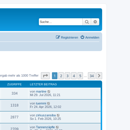
Suche
Erweiterte Suche
Registrieren
Anmelden
Seite
1
von
34
1
2
3
4
5
34
Nächste
ergab mehr als 1000 Treffer
…
ZUGRIFFE
LETZTER BEITRAG
von
martine
334
Mi 29. Jul 2026, 11:21
von
tuemmi
1318
Fr 24. Apr 2026, 12:02
von
zirkuszansiba
2877
So 1. Feb 2026, 10:25
von
Tannenzäpfle
2709