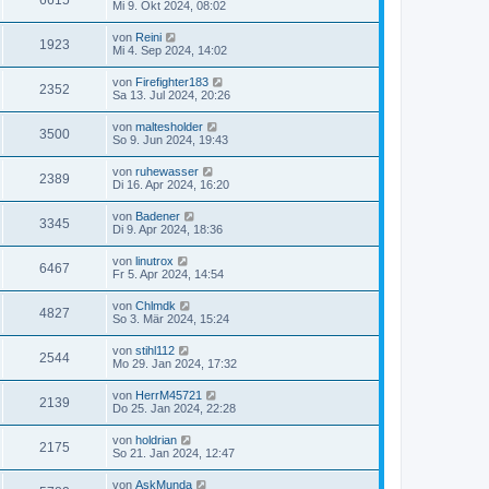
6615
Mi 9. Okt 2024, 08:02
von
Reini
1923
Mi 4. Sep 2024, 14:02
von
Firefighter183
2352
Sa 13. Jul 2024, 20:26
von
maltesholder
3500
So 9. Jun 2024, 19:43
von
ruhewasser
2389
Di 16. Apr 2024, 16:20
von
Badener
3345
Di 9. Apr 2024, 18:36
von
linutrox
6467
Fr 5. Apr 2024, 14:54
von
Chlmdk
4827
So 3. Mär 2024, 15:24
von
stihl112
2544
Mo 29. Jan 2024, 17:32
von
HerrM45721
2139
Do 25. Jan 2024, 22:28
von
holdrian
2175
So 21. Jan 2024, 12:47
von
AskMunda