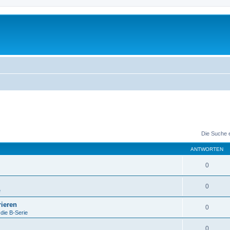
Die Suche 
ANTWORTEN
0
0
e
ieren
0
 die B-Serie
0