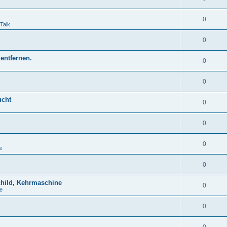
0
Talk
0
entfernen.
0
0
ucht
0
0
0
e
0
child, Kehrmaschine
0
ie
0