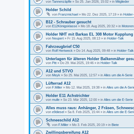
von
Tannenzäpfle
»
So 25. Jan 2026, 15:02
» in
Mitglieder
Holder Schild
von
Franzmichael
»
Mo 22. Dez 2025, 17:19
» in
Holder-
B12 - Schrauber gesucht
von
E12Königsklasse
»
Mo 18. Aug 2025, 20:32
» in
Motoren
Holder NHT mit Barkas EL 308 Motor Kupplung 
von
Neupert
»
Fr 15. Aug 2025, 08:13
» in
Holder-Talk
Fahrzeugbrief C50
von
Rolf Hertweck
»
Do 14. Aug 2025, 09:48
» in
Holder-Talk
Unterlagen für älteren Holder Balkenmäher ges
von
Pitt
»
Do 29. Mai 2025, 19:46
» in
Holder-Talk
A12 und STVO
von
Meyk
»
So 25. Mai 2025, 12:57
» in
Alles um die A-Serie
Lüfterrad A12
von
F.Miller
»
Mo 12. Mai 2025, 19:38
» in
Alles um die A-Seri
Holder E11 Achstrichter
von
mulle
»
So 23. Mär 2025, 12:00
» in
Alles um die E-Serie
Alles muss raus: Anhänger, 2 Fräsen, Schnees
von
e9diesel
»
Sa 8. Feb 2025, 15:44
» in
Alles um die E-Ser
Schneeschild A12
von
F.Miller
»
Mo 3. Feb 2025, 20:19
» in
Biete
Zwillingsbereifung A12