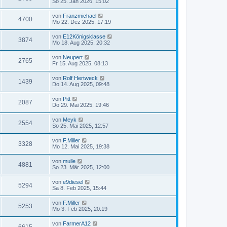
So 25. Jan 2026, 15:02
von
Franzmichael
4700
Mo 22. Dez 2025, 17:19
von
E12Königsklasse
3874
Mo 18. Aug 2025, 20:32
von
Neupert
2765
Fr 15. Aug 2025, 08:13
von
Rolf Hertweck
1439
Do 14. Aug 2025, 09:48
von
Pitt
2087
Do 29. Mai 2025, 19:46
von
Meyk
2554
So 25. Mai 2025, 12:57
von
F.Miller
3328
Mo 12. Mai 2025, 19:38
von
mulle
4881
So 23. Mär 2025, 12:00
von
e9diesel
5294
Sa 8. Feb 2025, 15:44
von
F.Miller
5253
Mo 3. Feb 2025, 20:19
von
FarmerA12