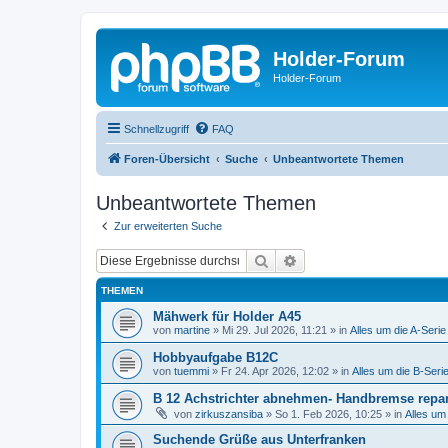
Holder-Forum
Holder-Forum
Schnellzugriff
FAQ
Foren-Übersicht
Suche
Unbeantwortete Themen
Unbeantwortete Themen
Zur erweiterten Suche
Suche
Erweiterte Suche
THEMEN
Mähwerk für Holder A45
von
martine
»
Mi 29. Jul 2026, 11:21
» in
Alles um die A-Serie
Hobbyaufgabe B12C
von
tuemmi
»
Fr 24. Apr 2026, 12:02
» in
Alles um die B-Seri
B 12 Achstrichter abnehmen- Handbremse repar
von
zirkuszansiba
»
So 1. Feb 2026, 10:25
» in
Alles um
Suchende Grüße aus Unterfranken