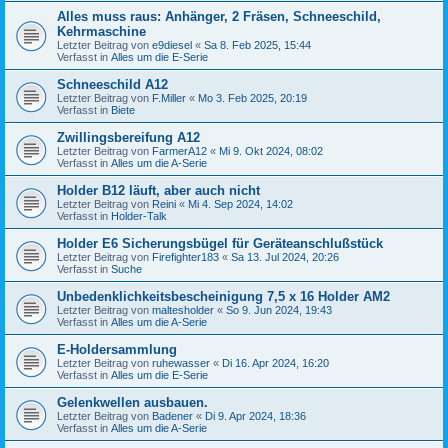
Alles muss raus: Anhänger, 2 Fräsen, Schneeschild,
Kehrmaschine
Letzter Beitrag von
e9diesel
«
Sa 8. Feb 2025, 15:44
Verfasst in
Alles um die E-Serie
Schneeschild A12
Letzter Beitrag von
F.Miller
«
Mo 3. Feb 2025, 20:19
Verfasst in
Biete
Zwillingsbereifung A12
Letzter Beitrag von
FarmerA12
«
Mi 9. Okt 2024, 08:02
Verfasst in
Alles um die A-Serie
Holder B12 läuft, aber auch nicht
Letzter Beitrag von
Reini
«
Mi 4. Sep 2024, 14:02
Verfasst in
Holder-Talk
Holder E6 Sicherungsbügel für Geräteanschlußstück
Letzter Beitrag von
Firefighter183
«
Sa 13. Jul 2024, 20:26
Verfasst in
Suche
Unbedenklichkeitsbescheinigung 7,5 x 16 Holder AM2
Letzter Beitrag von
maltesholder
«
So 9. Jun 2024, 19:43
Verfasst in
Alles um die A-Serie
E-Holdersammlung
Letzter Beitrag von
ruhewasser
«
Di 16. Apr 2024, 16:20
Verfasst in
Alles um die E-Serie
Gelenkwellen ausbauen.
Letzter Beitrag von
Badener
«
Di 9. Apr 2024, 18:36
Verfasst in
Alles um die A-Serie