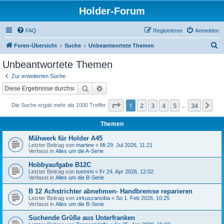
Holder-Forum
FAQ
Registrieren
Anmelden
S
Foren-Übersicht
Suche
Unbeantwortete Themen
u
Unbeantwortete Themen
c
Zur erweiterten Suche
h
Suche
Erweiterte Suche
e
Seite
1
von
34
1
2
3
4
5
34
Nä
Die Suche ergab mehr als 1000 Treffer
…
Themen
Mähwerk für Holder A45
Letzter Beitrag von
martine
«
Mi 29. Jul 2026, 11:21
Verfasst in
Alles um die A-Serie
Hobbyaufgabe B12C
Letzter Beitrag von
tuemmi
«
Fr 24. Apr 2026, 12:02
Verfasst in
Alles um die B-Serie
B 12 Achstrichter abnehmen- Handbremse reparieren
Letzter Beitrag von
zirkuszansiba
«
So 1. Feb 2026, 10:25
Verfasst in
Alles um die B-Serie
Suchende Grüße aus Unterfranken