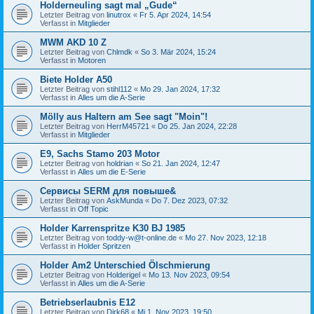
Holderneuling sagt mal „Gude“
Letzter Beitrag von
linutrox
«
Fr 5. Apr 2024, 14:54
Verfasst in
Mitglieder
MWM AKD 10 Z
Letzter Beitrag von
Chlmdk
«
So 3. Mär 2024, 15:24
Verfasst in
Motoren
Biete Holder A50
Letzter Beitrag von
stihl112
«
Mo 29. Jan 2024, 17:32
Verfasst in
Alles um die A-Serie
Mölly aus Haltern am See sagt "Moin"!
Letzter Beitrag von
HerrM45721
«
Do 25. Jan 2024, 22:28
Verfasst in
Mitglieder
E9, Sachs Stamo 203 Motor
Letzter Beitrag von
holdrian
«
So 21. Jan 2024, 12:47
Verfasst in
Alles um die E-Serie
Сервисы SERM для повыше&
Letzter Beitrag von
AskMunda
«
Do 7. Dez 2023, 07:32
Verfasst in
Off Topic
Holder Karrenspritze K30 BJ 1985
Letzter Beitrag von
toddy-w@t-online.de
«
Mo 27. Nov 2023, 12:18
Verfasst in
Holder Spritzen
Holder Am2 Unterschied Ölschmierung
Letzter Beitrag von
Holderigel
«
Mo 13. Nov 2023, 09:54
Verfasst in
Alles um die A-Serie
Betriebserlaubnis E12
Letzter Beitrag von
Dirk68
«
Mi 1. Nov 2023, 19:50