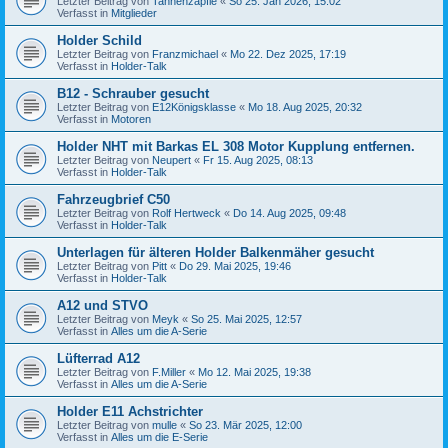
Letzter Beitrag von
Tannenzäpfle
«
So 25. Jan 2026, 15:02
Verfasst in
Mitglieder
Holder Schild
Letzter Beitrag von
Franzmichael
«
Mo 22. Dez 2025, 17:19
Verfasst in
Holder-Talk
B12 - Schrauber gesucht
Letzter Beitrag von
E12Königsklasse
«
Mo 18. Aug 2025, 20:32
Verfasst in
Motoren
Holder NHT mit Barkas EL 308 Motor Kupplung entfernen.
Letzter Beitrag von
Neupert
«
Fr 15. Aug 2025, 08:13
Verfasst in
Holder-Talk
Fahrzeugbrief C50
Letzter Beitrag von
Rolf Hertweck
«
Do 14. Aug 2025, 09:48
Verfasst in
Holder-Talk
Unterlagen für älteren Holder Balkenmäher gesucht
Letzter Beitrag von
Pitt
«
Do 29. Mai 2025, 19:46
Verfasst in
Holder-Talk
A12 und STVO
Letzter Beitrag von
Meyk
«
So 25. Mai 2025, 12:57
Verfasst in
Alles um die A-Serie
Lüfterrad A12
Letzter Beitrag von
F.Miller
«
Mo 12. Mai 2025, 19:38
Verfasst in
Alles um die A-Serie
Holder E11 Achstrichter
Letzter Beitrag von
mulle
«
So 23. Mär 2025, 12:00
Verfasst in
Alles um die E-Serie