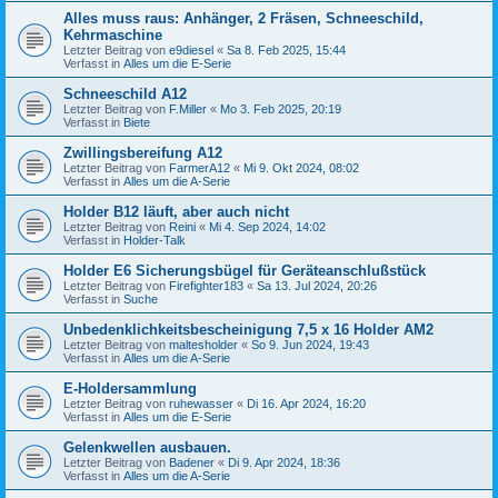
Alles muss raus: Anhänger, 2 Fräsen, Schneeschild,
Kehrmaschine
Letzter Beitrag von
e9diesel
«
Sa 8. Feb 2025, 15:44
Verfasst in
Alles um die E-Serie
Schneeschild A12
Letzter Beitrag von
F.Miller
«
Mo 3. Feb 2025, 20:19
Verfasst in
Biete
Zwillingsbereifung A12
Letzter Beitrag von
FarmerA12
«
Mi 9. Okt 2024, 08:02
Verfasst in
Alles um die A-Serie
Holder B12 läuft, aber auch nicht
Letzter Beitrag von
Reini
«
Mi 4. Sep 2024, 14:02
Verfasst in
Holder-Talk
Holder E6 Sicherungsbügel für Geräteanschlußstück
Letzter Beitrag von
Firefighter183
«
Sa 13. Jul 2024, 20:26
Verfasst in
Suche
Unbedenklichkeitsbescheinigung 7,5 x 16 Holder AM2
Letzter Beitrag von
maltesholder
«
So 9. Jun 2024, 19:43
Verfasst in
Alles um die A-Serie
E-Holdersammlung
Letzter Beitrag von
ruhewasser
«
Di 16. Apr 2024, 16:20
Verfasst in
Alles um die E-Serie
Gelenkwellen ausbauen.
Letzter Beitrag von
Badener
«
Di 9. Apr 2024, 18:36
Verfasst in
Alles um die A-Serie