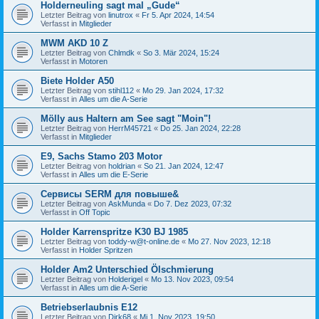
Holderneuling sagt mal „Gude“
Letzter Beitrag von
linutrox
«
Fr 5. Apr 2024, 14:54
Verfasst in
Mitglieder
MWM AKD 10 Z
Letzter Beitrag von
Chlmdk
«
So 3. Mär 2024, 15:24
Verfasst in
Motoren
Biete Holder A50
Letzter Beitrag von
stihl112
«
Mo 29. Jan 2024, 17:32
Verfasst in
Alles um die A-Serie
Mölly aus Haltern am See sagt "Moin"!
Letzter Beitrag von
HerrM45721
«
Do 25. Jan 2024, 22:28
Verfasst in
Mitglieder
E9, Sachs Stamo 203 Motor
Letzter Beitrag von
holdrian
«
So 21. Jan 2024, 12:47
Verfasst in
Alles um die E-Serie
Сервисы SERM для повыше&
Letzter Beitrag von
AskMunda
«
Do 7. Dez 2023, 07:32
Verfasst in
Off Topic
Holder Karrenspritze K30 BJ 1985
Letzter Beitrag von
toddy-w@t-online.de
«
Mo 27. Nov 2023, 12:18
Verfasst in
Holder Spritzen
Holder Am2 Unterschied Ölschmierung
Letzter Beitrag von
Holderigel
«
Mo 13. Nov 2023, 09:54
Verfasst in
Alles um die A-Serie
Betriebserlaubnis E12
Letzter Beitrag von
Dirk68
«
Mi 1. Nov 2023, 19:50