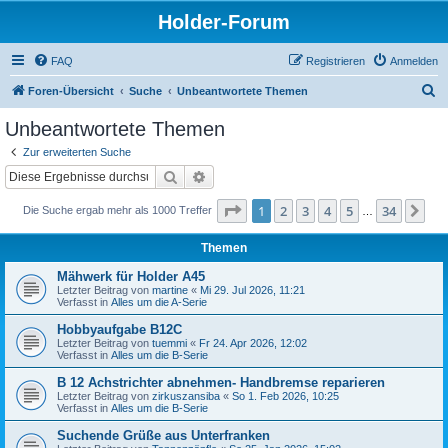
Holder-Forum
FAQ
Registrieren
Anmelden
S
Foren-Übersicht
Suche
Unbeantwortete Themen
u
Unbeantwortete Themen
c
Zur erweiterten Suche
h
Suche
Erweiterte Suche
e
Seite
1
von
34
1
2
3
4
5
34
Nä
Die Suche ergab mehr als 1000 Treffer
…
Themen
Mähwerk für Holder A45
Letzter Beitrag von
martine
«
Mi 29. Jul 2026, 11:21
Verfasst in
Alles um die A-Serie
Hobbyaufgabe B12C
Letzter Beitrag von
tuemmi
«
Fr 24. Apr 2026, 12:02
Verfasst in
Alles um die B-Serie
B 12 Achstrichter abnehmen- Handbremse reparieren
Letzter Beitrag von
zirkuszansiba
«
So 1. Feb 2026, 10:25
Verfasst in
Alles um die B-Serie
Suchende Grüße aus Unterfranken