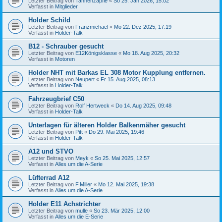
Letzter Beitrag von
Tannenzäpfle
«
So 25. Jan 2026, 15:02
Verfasst in
Mitglieder
Holder Schild
Letzter Beitrag von
Franzmichael
«
Mo 22. Dez 2025, 17:19
Verfasst in
Holder-Talk
B12 - Schrauber gesucht
Letzter Beitrag von
E12Königsklasse
«
Mo 18. Aug 2025, 20:32
Verfasst in
Motoren
Holder NHT mit Barkas EL 308 Motor Kupplung entfernen.
Letzter Beitrag von
Neupert
«
Fr 15. Aug 2025, 08:13
Verfasst in
Holder-Talk
Fahrzeugbrief C50
Letzter Beitrag von
Rolf Hertweck
«
Do 14. Aug 2025, 09:48
Verfasst in
Holder-Talk
Unterlagen für älteren Holder Balkenmäher gesucht
Letzter Beitrag von
Pitt
«
Do 29. Mai 2025, 19:46
Verfasst in
Holder-Talk
A12 und STVO
Letzter Beitrag von
Meyk
«
So 25. Mai 2025, 12:57
Verfasst in
Alles um die A-Serie
Lüfterrad A12
Letzter Beitrag von
F.Miller
«
Mo 12. Mai 2025, 19:38
Verfasst in
Alles um die A-Serie
Holder E11 Achstrichter
Letzter Beitrag von
mulle
«
So 23. Mär 2025, 12:00
Verfasst in
Alles um die E-Serie