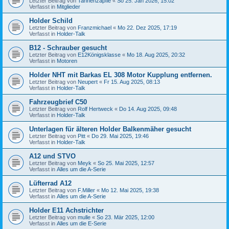
Letzter Beitrag von
Tannenzäpfle
«
So 25. Jan 2026, 15:02
Verfasst in
Mitglieder
Holder Schild
Letzter Beitrag von
Franzmichael
«
Mo 22. Dez 2025, 17:19
Verfasst in
Holder-Talk
B12 - Schrauber gesucht
Letzter Beitrag von
E12Königsklasse
«
Mo 18. Aug 2025, 20:32
Verfasst in
Motoren
Holder NHT mit Barkas EL 308 Motor Kupplung entfernen.
Letzter Beitrag von
Neupert
«
Fr 15. Aug 2025, 08:13
Verfasst in
Holder-Talk
Fahrzeugbrief C50
Letzter Beitrag von
Rolf Hertweck
«
Do 14. Aug 2025, 09:48
Verfasst in
Holder-Talk
Unterlagen für älteren Holder Balkenmäher gesucht
Letzter Beitrag von
Pitt
«
Do 29. Mai 2025, 19:46
Verfasst in
Holder-Talk
A12 und STVO
Letzter Beitrag von
Meyk
«
So 25. Mai 2025, 12:57
Verfasst in
Alles um die A-Serie
Lüfterrad A12
Letzter Beitrag von
F.Miller
«
Mo 12. Mai 2025, 19:38
Verfasst in
Alles um die A-Serie
Holder E11 Achstrichter
Letzter Beitrag von
mulle
«
So 23. Mär 2025, 12:00
Verfasst in
Alles um die E-Serie