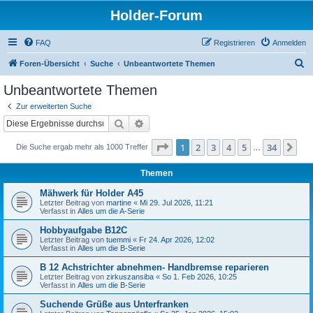
Holder-Forum
FAQ
Registrieren
Anmelden
S
Foren-Übersicht
Suche
Unbeantwortete Themen
u
Unbeantwortete Themen
c
Zur erweiterten Suche
h
Suche
Erweiterte Suche
e
Seite
1
von
34
1
2
3
4
5
34
Nä
Die Suche ergab mehr als 1000 Treffer
…
Themen
Mähwerk für Holder A45
Letzter Beitrag von
martine
«
Mi 29. Jul 2026, 11:21
Verfasst in
Alles um die A-Serie
Hobbyaufgabe B12C
Letzter Beitrag von
tuemmi
«
Fr 24. Apr 2026, 12:02
Verfasst in
Alles um die B-Serie
B 12 Achstrichter abnehmen- Handbremse reparieren
Letzter Beitrag von
zirkuszansiba
«
So 1. Feb 2026, 10:25
Verfasst in
Alles um die B-Serie
Suchende Grüße aus Unterfranken