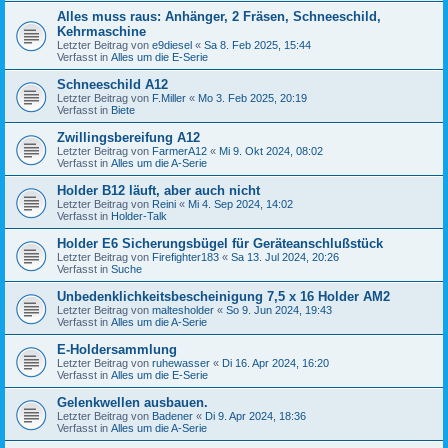
Alles muss raus: Anhänger, 2 Fräsen, Schneeschild,
Kehrmaschine
Letzter Beitrag von
e9diesel
«
Sa 8. Feb 2025, 15:44
Verfasst in
Alles um die E-Serie
Schneeschild A12
Letzter Beitrag von
F.Miller
«
Mo 3. Feb 2025, 20:19
Verfasst in
Biete
Zwillingsbereifung A12
Letzter Beitrag von
FarmerA12
«
Mi 9. Okt 2024, 08:02
Verfasst in
Alles um die A-Serie
Holder B12 läuft, aber auch nicht
Letzter Beitrag von
Reini
«
Mi 4. Sep 2024, 14:02
Verfasst in
Holder-Talk
Holder E6 Sicherungsbügel für Geräteanschlußstück
Letzter Beitrag von
Firefighter183
«
Sa 13. Jul 2024, 20:26
Verfasst in
Suche
Unbedenklichkeitsbescheinigung 7,5 x 16 Holder AM2
Letzter Beitrag von
maltesholder
«
So 9. Jun 2024, 19:43
Verfasst in
Alles um die A-Serie
E-Holdersammlung
Letzter Beitrag von
ruhewasser
«
Di 16. Apr 2024, 16:20
Verfasst in
Alles um die E-Serie
Gelenkwellen ausbauen.
Letzter Beitrag von
Badener
«
Di 9. Apr 2024, 18:36
Verfasst in
Alles um die A-Serie