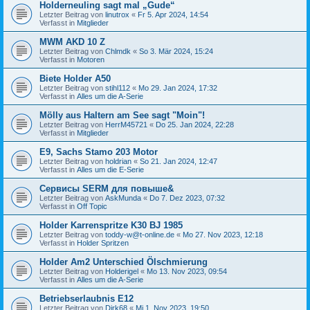
Holderneuling sagt mal „Gude“
Letzter Beitrag von
linutrox
«
Fr 5. Apr 2024, 14:54
Verfasst in
Mitglieder
MWM AKD 10 Z
Letzter Beitrag von
Chlmdk
«
So 3. Mär 2024, 15:24
Verfasst in
Motoren
Biete Holder A50
Letzter Beitrag von
stihl112
«
Mo 29. Jan 2024, 17:32
Verfasst in
Alles um die A-Serie
Mölly aus Haltern am See sagt "Moin"!
Letzter Beitrag von
HerrM45721
«
Do 25. Jan 2024, 22:28
Verfasst in
Mitglieder
E9, Sachs Stamo 203 Motor
Letzter Beitrag von
holdrian
«
So 21. Jan 2024, 12:47
Verfasst in
Alles um die E-Serie
Сервисы SERM для повыше&
Letzter Beitrag von
AskMunda
«
Do 7. Dez 2023, 07:32
Verfasst in
Off Topic
Holder Karrenspritze K30 BJ 1985
Letzter Beitrag von
toddy-w@t-online.de
«
Mo 27. Nov 2023, 12:18
Verfasst in
Holder Spritzen
Holder Am2 Unterschied Ölschmierung
Letzter Beitrag von
Holderigel
«
Mo 13. Nov 2023, 09:54
Verfasst in
Alles um die A-Serie
Betriebserlaubnis E12
Letzter Beitrag von
Dirk68
«
Mi 1. Nov 2023, 19:50