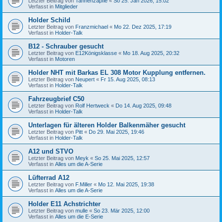
Letzter Beitrag von
Tannenzäpfle
«
So 25. Jan 2026, 15:02
Verfasst in
Mitglieder
Holder Schild
Letzter Beitrag von
Franzmichael
«
Mo 22. Dez 2025, 17:19
Verfasst in
Holder-Talk
B12 - Schrauber gesucht
Letzter Beitrag von
E12Königsklasse
«
Mo 18. Aug 2025, 20:32
Verfasst in
Motoren
Holder NHT mit Barkas EL 308 Motor Kupplung entfernen.
Letzter Beitrag von
Neupert
«
Fr 15. Aug 2025, 08:13
Verfasst in
Holder-Talk
Fahrzeugbrief C50
Letzter Beitrag von
Rolf Hertweck
«
Do 14. Aug 2025, 09:48
Verfasst in
Holder-Talk
Unterlagen für älteren Holder Balkenmäher gesucht
Letzter Beitrag von
Pitt
«
Do 29. Mai 2025, 19:46
Verfasst in
Holder-Talk
A12 und STVO
Letzter Beitrag von
Meyk
«
So 25. Mai 2025, 12:57
Verfasst in
Alles um die A-Serie
Lüfterrad A12
Letzter Beitrag von
F.Miller
«
Mo 12. Mai 2025, 19:38
Verfasst in
Alles um die A-Serie
Holder E11 Achstrichter
Letzter Beitrag von
mulle
«
So 23. Mär 2025, 12:00
Verfasst in
Alles um die E-Serie