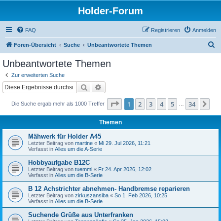
Holder-Forum
FAQ
Registrieren
Anmelden
S
Foren-Übersicht
Suche
Unbeantwortete Themen
u
Unbeantwortete Themen
c
Zur erweiterten Suche
h
Suche
Erweiterte Suche
e
Seite
1
von
34
1
2
3
4
5
34
Nä
Die Suche ergab mehr als 1000 Treffer
…
Themen
Mähwerk für Holder A45
Letzter Beitrag von
martine
«
Mi 29. Jul 2026, 11:21
Verfasst in
Alles um die A-Serie
Hobbyaufgabe B12C
Letzter Beitrag von
tuemmi
«
Fr 24. Apr 2026, 12:02
Verfasst in
Alles um die B-Serie
B 12 Achstrichter abnehmen- Handbremse reparieren
Letzter Beitrag von
zirkuszansiba
«
So 1. Feb 2026, 10:25
Verfasst in
Alles um die B-Serie
Suchende Grüße aus Unterfranken