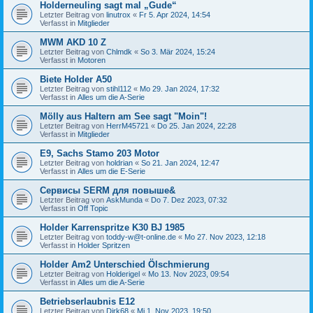
Holderneuling sagt mal „Gude“
Letzter Beitrag von
linutrox
«
Fr 5. Apr 2024, 14:54
Verfasst in
Mitglieder
MWM AKD 10 Z
Letzter Beitrag von
Chlmdk
«
So 3. Mär 2024, 15:24
Verfasst in
Motoren
Biete Holder A50
Letzter Beitrag von
stihl112
«
Mo 29. Jan 2024, 17:32
Verfasst in
Alles um die A-Serie
Mölly aus Haltern am See sagt "Moin"!
Letzter Beitrag von
HerrM45721
«
Do 25. Jan 2024, 22:28
Verfasst in
Mitglieder
E9, Sachs Stamo 203 Motor
Letzter Beitrag von
holdrian
«
So 21. Jan 2024, 12:47
Verfasst in
Alles um die E-Serie
Сервисы SERM для повыше&
Letzter Beitrag von
AskMunda
«
Do 7. Dez 2023, 07:32
Verfasst in
Off Topic
Holder Karrenspritze K30 BJ 1985
Letzter Beitrag von
toddy-w@t-online.de
«
Mo 27. Nov 2023, 12:18
Verfasst in
Holder Spritzen
Holder Am2 Unterschied Ölschmierung
Letzter Beitrag von
Holderigel
«
Mo 13. Nov 2023, 09:54
Verfasst in
Alles um die A-Serie
Betriebserlaubnis E12
Letzter Beitrag von
Dirk68
«
Mi 1. Nov 2023, 19:50