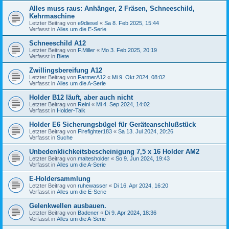
Alles muss raus: Anhänger, 2 Fräsen, Schneeschild,
Kehrmaschine
Letzter Beitrag von
e9diesel
«
Sa 8. Feb 2025, 15:44
Verfasst in
Alles um die E-Serie
Schneeschild A12
Letzter Beitrag von
F.Miller
«
Mo 3. Feb 2025, 20:19
Verfasst in
Biete
Zwillingsbereifung A12
Letzter Beitrag von
FarmerA12
«
Mi 9. Okt 2024, 08:02
Verfasst in
Alles um die A-Serie
Holder B12 läuft, aber auch nicht
Letzter Beitrag von
Reini
«
Mi 4. Sep 2024, 14:02
Verfasst in
Holder-Talk
Holder E6 Sicherungsbügel für Geräteanschlußstück
Letzter Beitrag von
Firefighter183
«
Sa 13. Jul 2024, 20:26
Verfasst in
Suche
Unbedenklichkeitsbescheinigung 7,5 x 16 Holder AM2
Letzter Beitrag von
maltesholder
«
So 9. Jun 2024, 19:43
Verfasst in
Alles um die A-Serie
E-Holdersammlung
Letzter Beitrag von
ruhewasser
«
Di 16. Apr 2024, 16:20
Verfasst in
Alles um die E-Serie
Gelenkwellen ausbauen.
Letzter Beitrag von
Badener
«
Di 9. Apr 2024, 18:36
Verfasst in
Alles um die A-Serie