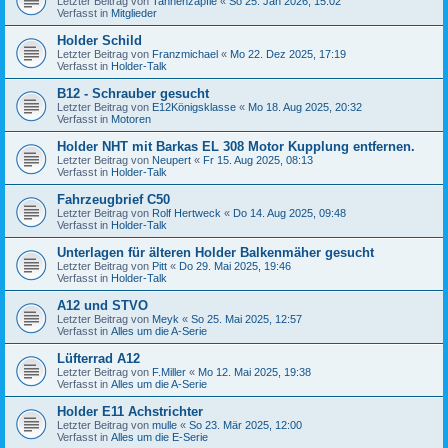
Letzter Beitrag von
Tannenzäpfle
«
So 25. Jan 2026, 15:02
Verfasst in
Mitglieder
Holder Schild
Letzter Beitrag von
Franzmichael
«
Mo 22. Dez 2025, 17:19
Verfasst in
Holder-Talk
B12 - Schrauber gesucht
Letzter Beitrag von
E12Königsklasse
«
Mo 18. Aug 2025, 20:32
Verfasst in
Motoren
Holder NHT mit Barkas EL 308 Motor Kupplung entfernen.
Letzter Beitrag von
Neupert
«
Fr 15. Aug 2025, 08:13
Verfasst in
Holder-Talk
Fahrzeugbrief C50
Letzter Beitrag von
Rolf Hertweck
«
Do 14. Aug 2025, 09:48
Verfasst in
Holder-Talk
Unterlagen für älteren Holder Balkenmäher gesucht
Letzter Beitrag von
Pitt
«
Do 29. Mai 2025, 19:46
Verfasst in
Holder-Talk
A12 und STVO
Letzter Beitrag von
Meyk
«
So 25. Mai 2025, 12:57
Verfasst in
Alles um die A-Serie
Lüfterrad A12
Letzter Beitrag von
F.Miller
«
Mo 12. Mai 2025, 19:38
Verfasst in
Alles um die A-Serie
Holder E11 Achstrichter
Letzter Beitrag von
mulle
«
So 23. Mär 2025, 12:00
Verfasst in
Alles um die E-Serie