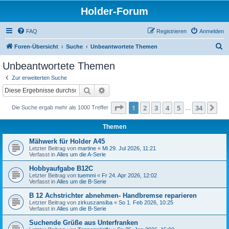
Holder-Forum
FAQ
Registrieren
Anmelden
S
Foren-Übersicht
Suche
Unbeantwortete Themen
u
Unbeantwortete Themen
c
Zur erweiterten Suche
h
Suche
Erweiterte Suche
e
Seite
1
von
34
1
2
3
4
5
34
Nä
Die Suche ergab mehr als 1000 Treffer
…
Themen
Mähwerk für Holder A45
Letzter Beitrag von
martine
«
Mi 29. Jul 2026, 11:21
Verfasst in
Alles um die A-Serie
Hobbyaufgabe B12C
Letzter Beitrag von
tuemmi
«
Fr 24. Apr 2026, 12:02
Verfasst in
Alles um die B-Serie
B 12 Achstrichter abnehmen- Handbremse reparieren
Letzter Beitrag von
zirkuszansiba
«
So 1. Feb 2026, 10:25
Verfasst in
Alles um die B-Serie
Suchende Grüße aus Unterfranken