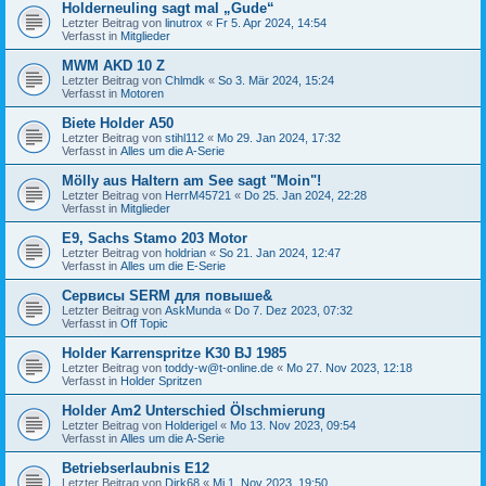
Holderneuling sagt mal „Gude“
Letzter Beitrag von
linutrox
«
Fr 5. Apr 2024, 14:54
Verfasst in
Mitglieder
MWM AKD 10 Z
Letzter Beitrag von
Chlmdk
«
So 3. Mär 2024, 15:24
Verfasst in
Motoren
Biete Holder A50
Letzter Beitrag von
stihl112
«
Mo 29. Jan 2024, 17:32
Verfasst in
Alles um die A-Serie
Mölly aus Haltern am See sagt "Moin"!
Letzter Beitrag von
HerrM45721
«
Do 25. Jan 2024, 22:28
Verfasst in
Mitglieder
E9, Sachs Stamo 203 Motor
Letzter Beitrag von
holdrian
«
So 21. Jan 2024, 12:47
Verfasst in
Alles um die E-Serie
Сервисы SERM для повыше&
Letzter Beitrag von
AskMunda
«
Do 7. Dez 2023, 07:32
Verfasst in
Off Topic
Holder Karrenspritze K30 BJ 1985
Letzter Beitrag von
toddy-w@t-online.de
«
Mo 27. Nov 2023, 12:18
Verfasst in
Holder Spritzen
Holder Am2 Unterschied Ölschmierung
Letzter Beitrag von
Holderigel
«
Mo 13. Nov 2023, 09:54
Verfasst in
Alles um die A-Serie
Betriebserlaubnis E12
Letzter Beitrag von
Dirk68
«
Mi 1. Nov 2023, 19:50