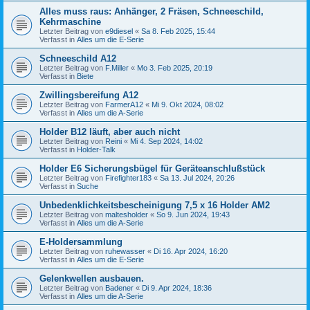
Alles muss raus: Anhänger, 2 Fräsen, Schneeschild,
Kehrmaschine
Letzter Beitrag von
e9diesel
«
Sa 8. Feb 2025, 15:44
Verfasst in
Alles um die E-Serie
Schneeschild A12
Letzter Beitrag von
F.Miller
«
Mo 3. Feb 2025, 20:19
Verfasst in
Biete
Zwillingsbereifung A12
Letzter Beitrag von
FarmerA12
«
Mi 9. Okt 2024, 08:02
Verfasst in
Alles um die A-Serie
Holder B12 läuft, aber auch nicht
Letzter Beitrag von
Reini
«
Mi 4. Sep 2024, 14:02
Verfasst in
Holder-Talk
Holder E6 Sicherungsbügel für Geräteanschlußstück
Letzter Beitrag von
Firefighter183
«
Sa 13. Jul 2024, 20:26
Verfasst in
Suche
Unbedenklichkeitsbescheinigung 7,5 x 16 Holder AM2
Letzter Beitrag von
maltesholder
«
So 9. Jun 2024, 19:43
Verfasst in
Alles um die A-Serie
E-Holdersammlung
Letzter Beitrag von
ruhewasser
«
Di 16. Apr 2024, 16:20
Verfasst in
Alles um die E-Serie
Gelenkwellen ausbauen.
Letzter Beitrag von
Badener
«
Di 9. Apr 2024, 18:36
Verfasst in
Alles um die A-Serie