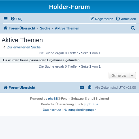
Holder-Forum
FAQ
Registrieren
Anmelden
S
Foren-Übersicht
Suche
Aktive Themen
u
Aktive Themen
c
Zur erweiterten Suche
h
Die Suche ergab 0 Treffer • Seite
1
von
1
e
Es wurden keine passenden Ergebnisse gefunden.
Die Suche ergab 0 Treffer • Seite
1
von
1
Gehe zu
Foren-Übersicht
Alle Zeiten sind
UTC+02:00
Powered by
phpBB
® Forum Software © phpBB Limited
Deutsche Übersetzung durch
phpBB.de
Datenschutz
|
Nutzungsbedingungen