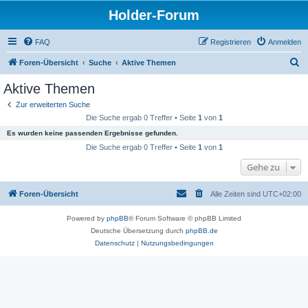
Holder-Forum
FAQ
Registrieren
Anmelden
S
Foren-Übersicht
Suche
Aktive Themen
u
Aktive Themen
c
Zur erweiterten Suche
h
Die Suche ergab 0 Treffer • Seite
1
von
1
e
Es wurden keine passenden Ergebnisse gefunden.
Die Suche ergab 0 Treffer • Seite
1
von
1
Gehe zu
Foren-Übersicht
Alle Zeiten sind
UTC+02:00
Powered by
phpBB
® Forum Software © phpBB Limited
Deutsche Übersetzung durch
phpBB.de
Datenschutz
|
Nutzungsbedingungen