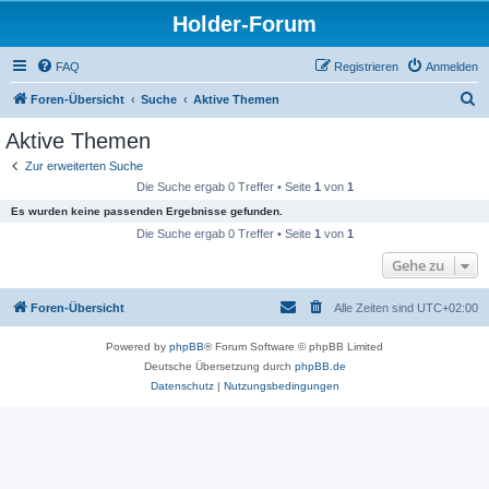
Holder-Forum
FAQ
Registrieren
Anmelden
S
Foren-Übersicht
Suche
Aktive Themen
u
Aktive Themen
c
Zur erweiterten Suche
h
Die Suche ergab 0 Treffer • Seite
1
von
1
e
Es wurden keine passenden Ergebnisse gefunden.
Die Suche ergab 0 Treffer • Seite
1
von
1
Gehe zu
Foren-Übersicht
Alle Zeiten sind
UTC+02:00
Powered by
phpBB
® Forum Software © phpBB Limited
Deutsche Übersetzung durch
phpBB.de
Datenschutz
|
Nutzungsbedingungen