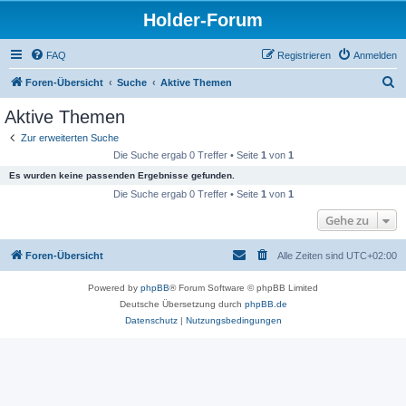
Holder-Forum
FAQ
Registrieren
Anmelden
S
Foren-Übersicht
Suche
Aktive Themen
u
Aktive Themen
c
Zur erweiterten Suche
h
Die Suche ergab 0 Treffer • Seite
1
von
1
e
Es wurden keine passenden Ergebnisse gefunden.
Die Suche ergab 0 Treffer • Seite
1
von
1
Gehe zu
Foren-Übersicht
Alle Zeiten sind
UTC+02:00
Powered by
phpBB
® Forum Software © phpBB Limited
Deutsche Übersetzung durch
phpBB.de
Datenschutz
|
Nutzungsbedingungen