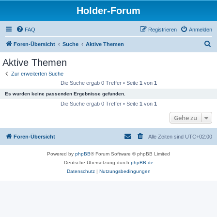
Holder-Forum
FAQ
Registrieren
Anmelden
S
Foren-Übersicht
Suche
Aktive Themen
u
Aktive Themen
c
Zur erweiterten Suche
h
Die Suche ergab 0 Treffer • Seite
1
von
1
e
Es wurden keine passenden Ergebnisse gefunden.
Die Suche ergab 0 Treffer • Seite
1
von
1
Gehe zu
Foren-Übersicht
Alle Zeiten sind
UTC+02:00
Powered by
phpBB
® Forum Software © phpBB Limited
Deutsche Übersetzung durch
phpBB.de
Datenschutz
|
Nutzungsbedingungen