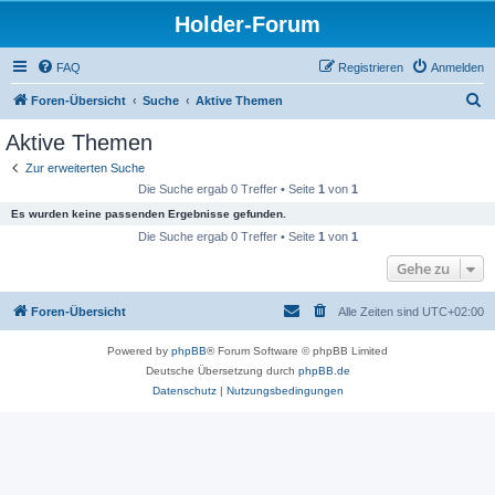
Holder-Forum
FAQ
Registrieren
Anmelden
S
Foren-Übersicht
Suche
Aktive Themen
u
Aktive Themen
c
Zur erweiterten Suche
h
Die Suche ergab 0 Treffer • Seite
1
von
1
e
Es wurden keine passenden Ergebnisse gefunden.
Die Suche ergab 0 Treffer • Seite
1
von
1
Gehe zu
Foren-Übersicht
Alle Zeiten sind
UTC+02:00
Powered by
phpBB
® Forum Software © phpBB Limited
Deutsche Übersetzung durch
phpBB.de
Datenschutz
|
Nutzungsbedingungen