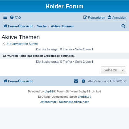
Holder-Forum
FAQ
Registrieren
Anmelden
S
Foren-Übersicht
Suche
Aktive Themen
u
Aktive Themen
c
Zur erweiterten Suche
h
Die Suche ergab 0 Treffer • Seite
1
von
1
e
Es wurden keine passenden Ergebnisse gefunden.
Die Suche ergab 0 Treffer • Seite
1
von
1
Gehe zu
Foren-Übersicht
Alle Zeiten sind
UTC+02:00
Powered by
phpBB
® Forum Software © phpBB Limited
Deutsche Übersetzung durch
phpBB.de
Datenschutz
|
Nutzungsbedingungen