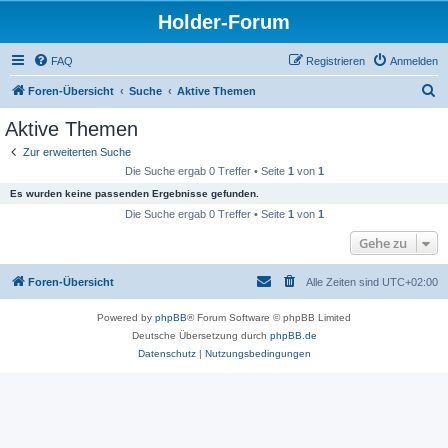
Holder-Forum
FAQ
Registrieren
Anmelden
S
Foren-Übersicht
Suche
Aktive Themen
u
Aktive Themen
c
Zur erweiterten Suche
h
Die Suche ergab 0 Treffer • Seite
1
von
1
e
Es wurden keine passenden Ergebnisse gefunden.
Die Suche ergab 0 Treffer • Seite
1
von
1
Gehe zu
Foren-Übersicht
Alle Zeiten sind
UTC+02:00
Powered by
phpBB
® Forum Software © phpBB Limited
Deutsche Übersetzung durch
phpBB.de
Datenschutz
|
Nutzungsbedingungen