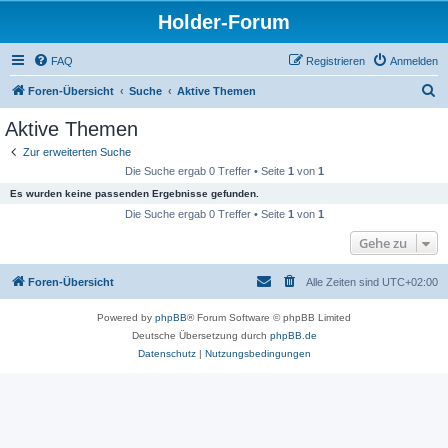
Holder-Forum
FAQ
Registrieren
Anmelden
S
Foren-Übersicht
Suche
Aktive Themen
u
Aktive Themen
c
Zur erweiterten Suche
h
Die Suche ergab 0 Treffer • Seite
1
von
1
e
Es wurden keine passenden Ergebnisse gefunden.
Die Suche ergab 0 Treffer • Seite
1
von
1
Gehe zu
Foren-Übersicht
Alle Zeiten sind
UTC+02:00
Powered by
phpBB
® Forum Software © phpBB Limited
Deutsche Übersetzung durch
phpBB.de
Datenschutz
|
Nutzungsbedingungen