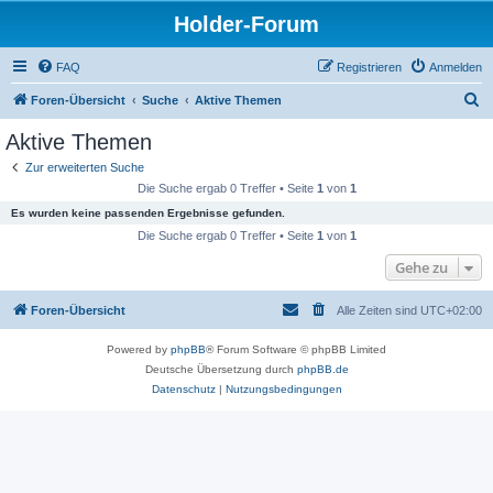
Holder-Forum
FAQ
Registrieren
Anmelden
S
Foren-Übersicht
Suche
Aktive Themen
u
Aktive Themen
c
Zur erweiterten Suche
h
Die Suche ergab 0 Treffer • Seite
1
von
1
e
Es wurden keine passenden Ergebnisse gefunden.
Die Suche ergab 0 Treffer • Seite
1
von
1
Gehe zu
Foren-Übersicht
Alle Zeiten sind
UTC+02:00
Powered by
phpBB
® Forum Software © phpBB Limited
Deutsche Übersetzung durch
phpBB.de
Datenschutz
|
Nutzungsbedingungen