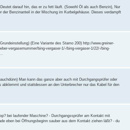
utet darauf hin, das er zu fett läuft. (Sowohl Öl als auch Benzin), Nur
er der Benzinanteil in der Mischung im Kurbelgehäuse. Dieses verdampft
(Grundeinstellung) (Eine Variante des Stamo 200) http://www.greiner-
ueber-vergasernummer/bing-vergaser-1/-/bing-vergaser-1/22/-/bing-
..
ur hauchdünn) Man kann das ganze aber auch mit Durchgangsprüfer oder
abklemmt und stattdessen an den Unterbrecher nur das Kabel für den
kop? bei laufender Maschine? - Durchgangssprüfer am Kontakt mit
ade eben bei Öffnungsbeginn sauber aus dem Kontakt ziehen läßt? - du