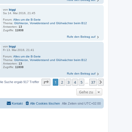
von
biggi
Sa 14. Mai 2016, 21:45
Forum:
Alles um die B-Serie
Thema:
Glühkerze, Vorwiderstand und Glühwächter beim B12
Antworten:
13
Zugriffe:
11808
Rufe den Beitrag auf
von
biggi
Fr 13. Mai 2016, 21:41
Forum:
Alles um die B-Serie
Thema:
Glühkerze, Vorwiderstand und Glühwächter beim B12
Antworten:
13
Zugriffe:
11808
Rufe den Beitrag auf
Seite
1
von
37
1
2
3
4
5
37
Nächste
Die Suche ergab 917 Treffer
…
Gehe zu
Kontakt
Alle Cookies löschen
Alle Zeiten sind
UTC+02:00