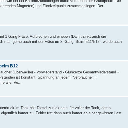
en wie bei bei Batteriezündanlagen durch verdrehen der Grundplatte. Die
 rotierenden Magneten) und Zündzeitpunkt zusammenliegen. Der
nd 1 Gang Fräse: Aufbrechen und eineben (Damit sinkt auch die
ch mal, gerne auch mit der Fräse im 2. Gang. Beim E11/E12.. wurde auch
 beim B12
braucher (Überwacher - Vorwiederstand - Glühkerze Gesamtwiederstand =
rständen ist konstant. Spannung an jedem "Verbraucher" =
 aller Ve...
erdruck im Tank hält Diesel zurück sein. Je voller der Tank, desto
st eigentlich immer zu. Fehler tritt dann auch immer ab einer gewissen Last