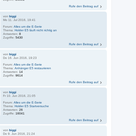
Rufe den Beitrag auf
von
biggi
Mo 11. Jul 2016, 19:41
Forum:
Alles um die E-Serie
Thema:
Holder E5 läuft nicht richtig an
Antworten:
8
Zugriffe:
5430
Rufe den Beitrag auf
von
biggi
Do 16. Jun 2016, 19:23
Forum:
Alles um die E-Serie
Thema:
Anhänger E5 restaurieren
Antworten:
14
Zugriffe:
9614
Rufe den Beitrag auf
von
biggi
Fr 10. Jun 2016, 21:05
Forum:
Alles um die E-Serie
Thema:
Holder E5 Startversuche
Antworten:
26
Zugriffe:
16041
Rufe den Beitrag auf
von
biggi
Do 9. Jun 2016, 21:24