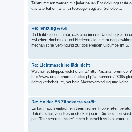
Teilenummern werden mit jeder neuen Entwicklungsstufe ge
das alte teil entfällt. TanteGoogel sagt zur Scheibe:...
Re: lenkung A760
Da bleibt eigentlich nur, daß eine innnere Undichtigkeit in
zwischen Hochdruck und Niederdruckseite im doppelwirkend
mechanische Verbindung zur dosierenden Ölpumpe Im S...
Re: Lichtmaschine lädt nicht
Welcher Schlepper, welche Lima? http://pic.mz-forum.com/
http://www.deutzforum.de/index.php?attachment/28965-gleic
richtig verkabelt ist, saubere Masseverbindung und keine ..
Re: Holder E5 Zündkerze verölt
Es kann auch einfach ein thermisches Problem/temperaturab
Unterbrecher, Zündkerzenstecker.) sein. Die Isolation sin
per "Termperaturschalter" einen Kurzschluss bekommt u...