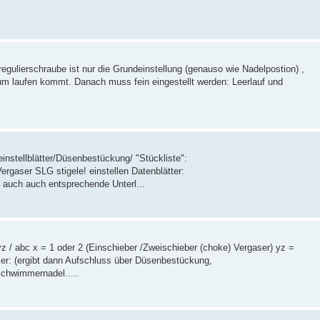
egulierschraube ist nur die Grundeinstellung (genauso wie Nadelpostion) ,
um laufen kommt. Danach muss fein eingestellt werden: Leerlauf und
instellblätter/Düsenbestückung/ "Stückliste":
Vergaser SLG stigele! einstellen Datenblätter:
u auch auch entsprechende Unterl...
 / abc x = 1 oder 2 (Einschieber /Zweischieber (choke) Vergaser) yz =
r: (ergibt dann Aufschluss über Düsenbestückung,
chwimmernadel.....