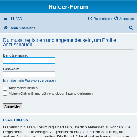
Holder-Forum
FAQ
Registrieren
Anmelden
S
Foren-Übersicht
u
Du musst registriert und angemeldet sein, um Profile
c
anzuschauen.
h
Benutzername:
e
Passwort:
Ich habe mein Passwort vergessen
Angemeldet bleiben
Meinen Online-Status während dieser Sitzung verbergen
REGISTRIEREN
Du musst in diesem Forum registriert sein, um dich anmelden zu können. Die
Registrierung ist in wenigen Augenblicken erledigt und ermöglicht dir, auf
weitere Funktionen zuzugreifen. Die Board-Administration kann registrierten