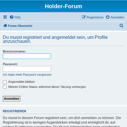
Holder-Forum
FAQ
Registrieren
Anmelden
S
Foren-Übersicht
u
Du musst registriert und angemeldet sein, um Profile
c
anzuschauen.
h
Benutzername:
e
Passwort:
Ich habe mein Passwort vergessen
Angemeldet bleiben
Meinen Online-Status während dieser Sitzung verbergen
REGISTRIEREN
Du musst in diesem Forum registriert sein, um dich anmelden zu können. Die
Registrierung ist in wenigen Augenblicken erledigt und ermöglicht dir, auf
weitere Funktionen zuzugreifen. Die Board-Administration kann registrierten