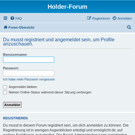
Holder-Forum
FAQ
Registrieren
Anmelden
S
Foren-Übersicht
u
Du musst registriert und angemeldet sein, um Profile
c
anzuschauen.
h
Benutzername:
e
Passwort:
Ich habe mein Passwort vergessen
Angemeldet bleiben
Meinen Online-Status während dieser Sitzung verbergen
REGISTRIEREN
Du musst in diesem Forum registriert sein, um dich anmelden zu können. Die
Registrierung ist in wenigen Augenblicken erledigt und ermöglicht dir, auf
weitere Funktionen zuzugreifen. Die Board-Administration kann registrierten