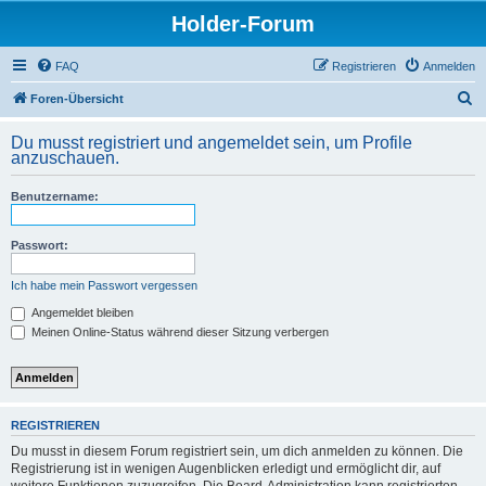
Holder-Forum
FAQ
Registrieren
Anmelden
S
Foren-Übersicht
u
Du musst registriert und angemeldet sein, um Profile
c
anzuschauen.
h
Benutzername:
e
Passwort:
Ich habe mein Passwort vergessen
Angemeldet bleiben
Meinen Online-Status während dieser Sitzung verbergen
REGISTRIEREN
Du musst in diesem Forum registriert sein, um dich anmelden zu können. Die
Registrierung ist in wenigen Augenblicken erledigt und ermöglicht dir, auf
weitere Funktionen zuzugreifen. Die Board-Administration kann registrierten