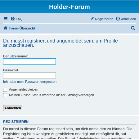
Holder-Forum
FAQ
Registrieren
Anmelden
S
Foren-Übersicht
u
Du musst registriert und angemeldet sein, um Profile
c
anzuschauen.
h
Benutzername:
e
Passwort:
Ich habe mein Passwort vergessen
Angemeldet bleiben
Meinen Online-Status während dieser Sitzung verbergen
REGISTRIEREN
Du musst in diesem Forum registriert sein, um dich anmelden zu können. Die
Registrierung ist in wenigen Augenblicken erledigt und ermöglicht dir, auf
weitere Funktionen zuzugreifen. Die Board-Administration kann registrierten