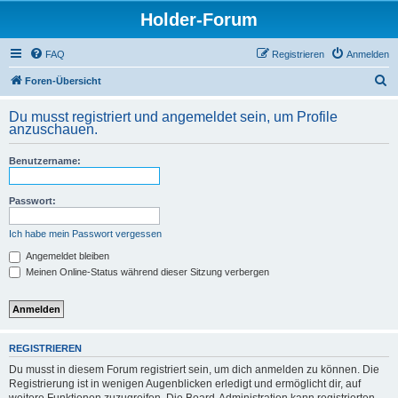
Holder-Forum
FAQ
Registrieren
Anmelden
S
Foren-Übersicht
u
Du musst registriert und angemeldet sein, um Profile
c
anzuschauen.
h
Benutzername:
e
Passwort:
Ich habe mein Passwort vergessen
Angemeldet bleiben
Meinen Online-Status während dieser Sitzung verbergen
REGISTRIEREN
Du musst in diesem Forum registriert sein, um dich anmelden zu können. Die
Registrierung ist in wenigen Augenblicken erledigt und ermöglicht dir, auf
weitere Funktionen zuzugreifen. Die Board-Administration kann registrierten