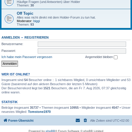
Häufige Fragen (und Antworten) über Holder
Themen:
30
Off Topic
Alles was nicht direkt mit dem Holder-Forum zu tun hat.
Moderator:
biggi
Themen:
93
ANMELDEN
•
REGISTRIEREN
Benutzername:
Passwort:
Ich habe mein Passwort vergessen
Angemeldet bleiben
WER IST ONLINE?
Insgesamt sind
54
Besucher online :: 1 sichtbares Mitglied, 0 unsichtbare Mitglieder und 53
Gäste (basierend auf den aktiven Besuchern der letzten 5 Minuten)
Der Besucherrekord liegt bei
1521
Besuchern, die am Fr 7. Aug 2026, 07:37 gleichzeitig
online waren.
STATISTIK
Beiträge insgesamt
35737
• Themen insgesamt
10955
• Mitglieder insgesamt
4547
• Unser
neuestes Mitglied:
Tomstone1970
Foren-Übersicht
Alle Zeiten sind
UTC+02:00
Powered by
phpBB
® Forum Software © phpBB Limited