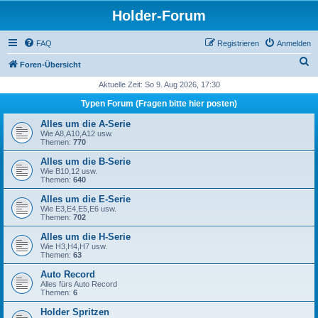
Holder-Forum
FAQ
Registrieren
Anmelden
S
Foren-Übersicht
u
Aktuelle Zeit: So 9. Aug 2026, 17:30
c
Typen Forum (Fragen bitte hier posten)
h
Alles um die A-Serie
e
Wie A8,A10,A12 usw.
Themen:
770
Alles um die B-Serie
Wie B10,12 usw.
Themen:
640
Alles um die E-Serie
Wie E3,E4,E5,E6 usw.
Themen:
702
Alles um die H-Serie
Wie H3,H4,H7 usw.
Themen:
63
Auto Record
Alles fürs Auto Record
Themen:
6
Holder Spritzen