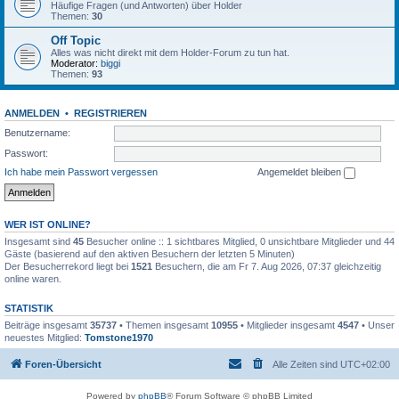
Häufige Fragen (und Antworten) über Holder
Themen:
30
Off Topic
Alles was nicht direkt mit dem Holder-Forum zu tun hat.
Moderator:
biggi
Themen:
93
ANMELDEN
•
REGISTRIEREN
Benutzername:
Passwort:
Ich habe mein Passwort vergessen
Angemeldet bleiben
WER IST ONLINE?
Insgesamt sind
45
Besucher online :: 1 sichtbares Mitglied, 0 unsichtbare Mitglieder und 44
Gäste (basierend auf den aktiven Besuchern der letzten 5 Minuten)
Der Besucherrekord liegt bei
1521
Besuchern, die am Fr 7. Aug 2026, 07:37 gleichzeitig
online waren.
STATISTIK
Beiträge insgesamt
35737
• Themen insgesamt
10955
• Mitglieder insgesamt
4547
• Unser
neuestes Mitglied:
Tomstone1970
Foren-Übersicht
Alle Zeiten sind
UTC+02:00
Powered by
phpBB
® Forum Software © phpBB Limited