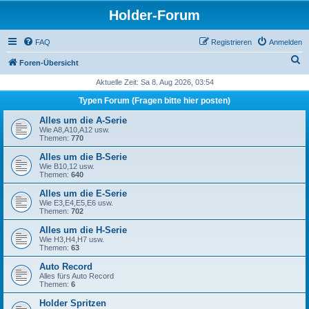
Holder-Forum
FAQ
Registrieren
Anmelden
S
Foren-Übersicht
u
Aktuelle Zeit: Sa 8. Aug 2026, 03:54
c
Typen Forum (Fragen bitte hier posten)
h
Alles um die A-Serie
e
Wie A8,A10,A12 usw.
Themen:
770
Alles um die B-Serie
Wie B10,12 usw.
Themen:
640
Alles um die E-Serie
Wie E3,E4,E5,E6 usw.
Themen:
702
Alles um die H-Serie
Wie H3,H4,H7 usw.
Themen:
63
Auto Record
Alles fürs Auto Record
Themen:
6
Holder Spritzen