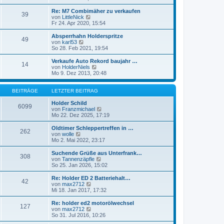
g
i
e
u
t
r
e
Re: M7 Combimäher zu verkaufen
39
r
B
s
von
LittleNick
N
a
e
t
Fr 24. Apr 2020, 15:54
e
g
i
e
u
t
r
e
Absperrhahn Holderspritze
49
r
B
s
von
karl53
N
a
e
t
So 28. Feb 2021, 19:54
e
g
i
e
u
t
r
e
Verkaufe Auto Rekord baujahr …
14
r
B
s
von
HolderNiels
N
a
e
t
Mo 9. Dez 2013, 20:48
e
g
i
e
u
t
r
e
r
B
BEITRÄGE
LETZTER BEITRAG
s
a
e
t
g
i
Holder Schild
e
6099
t
von
Franzmichael
r
N
r
Mo 22. Dez 2025, 17:19
B
e
a
e
u
g
i
e
Oldtimer Schleppertreffen in …
262
t
s
von
wolle
N
r
t
Mo 2. Mai 2022, 23:17
e
a
e
u
g
r
e
Suchende Grüße aus Unterfrank…
308
B
s
von
Tannenzäpfle
N
e
t
So 25. Jan 2026, 15:02
e
i
e
u
t
r
e
Re: Holder ED 2 Batteriehalt…
42
r
B
s
von
max2712
N
a
e
t
Mi 18. Jan 2017, 17:32
e
g
i
e
u
t
r
e
Re: holder ed2 motorölwechsel
127
r
B
s
von
max2712
N
a
e
t
So 31. Jul 2016, 10:26
e
g
i
e
u