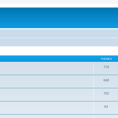
THEMEN
770
640
702
63