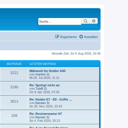
Suche
Erweiterte Suche
Registrieren
Anmelden
Aktuelle Zeit: So 9. Aug 2026, 16:46
BEITRÄGE
LETZTER BEITRAG
Mähwerk für Holder A45
3222
von
martine
N
Mi 29. Jul 2026, 11:21
e
u
e
Re: Springt nicht an
3180
s
von
TobiB
N
t
Do 9. Apr 2026, 07:05
e
e
u
r
e
Re: Holder E7 - E9 - Griffe …
3813
B
s
von
Bastian
N
e
t
So 30. Nov 2025, 20:43
e
i
e
u
t
r
e
Re: Revisierstarter H7
209
r
B
s
von
Bastian
N
a
e
t
So 4. Feb 2024, 20:13
e
g
i
e
u
t
r
e