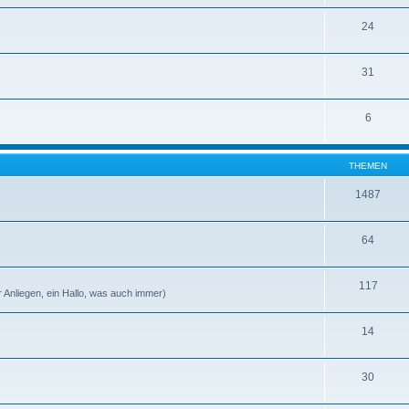
24
31
6
THEMEN
1487
64
117
r Anliegen, ein Hallo, was auch immer)
14
30