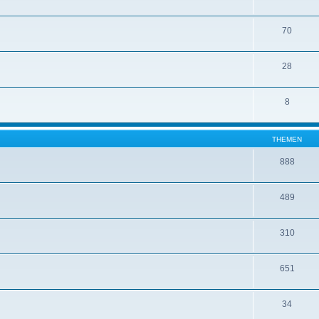
70
28
8
THEMEN
888
489
310
651
34