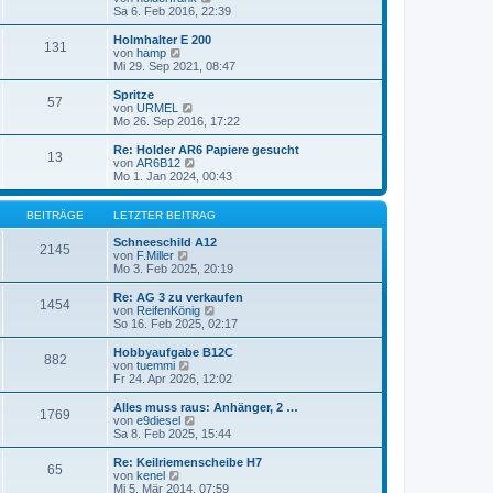
a
e
t
Sa 6. Feb 2016, 22:39
e
g
i
e
u
t
r
e
Holmhalter E 200
131
r
B
s
von
hamp
N
a
e
t
Mi 29. Sep 2021, 08:47
e
g
i
e
u
t
r
e
Spritze
57
r
B
s
von
URMEL
N
a
e
t
Mo 26. Sep 2016, 17:22
e
g
i
e
u
t
r
e
Re: Holder AR6 Papiere gesucht
13
r
B
s
von
AR6B12
N
a
e
t
Mo 1. Jan 2024, 00:43
e
g
i
e
u
t
r
e
r
B
BEITRÄGE
LETZTER BEITRAG
s
a
e
t
g
i
Schneeschild A12
e
2145
t
von
F.Miller
N
r
r
Mo 3. Feb 2025, 20:19
e
B
a
u
e
g
e
i
Re: AG 3 zu verkaufen
1454
s
t
von
ReifenKönig
N
t
r
So 16. Feb 2025, 02:17
e
e
a
u
r
g
e
Hobbyaufgabe B12C
882
B
s
von
tuemmi
N
e
t
Fr 24. Apr 2026, 12:02
e
i
e
u
t
r
e
Alles muss raus: Anhänger, 2 …
1769
r
B
s
von
e9diesel
N
a
e
t
Sa 8. Feb 2025, 15:44
e
g
i
e
u
t
r
e
Re: Keilriemenscheibe H7
65
r
B
s
von
kenel
N
a
e
t
Mi 5. Mär 2014, 07:59
e