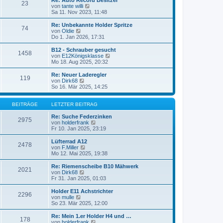
Re: Auto Record Besitzer
23
r
B
s
von
tante willi
N
a
e
t
Sa 11. Nov 2023, 11:48
e
g
i
e
u
t
r
e
Re: Unbekannte Holder Spritze
74
r
B
s
von
Oldie
N
a
e
t
Do 1. Jan 2026, 17:31
e
g
i
e
u
t
r
e
B12 - Schrauber gesucht
1458
r
B
s
von
E12Königsklasse
N
a
e
t
Mo 18. Aug 2025, 20:32
e
g
i
e
u
t
r
e
Re: Neuer Laderegler
119
r
B
s
von
Dirk68
N
a
e
t
So 16. Mär 2025, 14:25
e
g
i
e
u
t
r
e
r
B
BEITRÄGE
LETZTER BEITRAG
s
a
e
t
g
i
Re: Suche Federzinken
e
2975
t
von
holderfrank
r
N
r
Fr 10. Jan 2025, 23:19
B
e
a
e
u
g
i
e
Lüfterrad A12
2478
t
s
von
F.Miller
N
r
t
Mo 12. Mai 2025, 19:38
e
a
e
u
g
r
e
Re: Riemenscheibe B10 Mähwerk
2021
B
s
von
Dirk68
N
e
t
Fr 31. Jan 2025, 01:03
e
i
e
u
t
r
e
Holder E11 Achstrichter
2296
r
B
s
von
mulle
N
a
e
t
So 23. Mär 2025, 12:00
e
g
i
e
u
t
r
e
Re: Mein 1.er Holder H4 und …
178
r
B
s
von
holderfrank
N