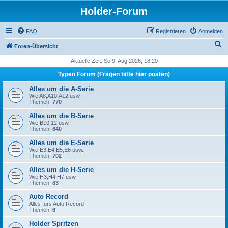
Holder-Forum
FAQ
Registrieren
Anmelden
S
Foren-Übersicht
u
Aktuelle Zeit: So 9. Aug 2026, 18:20
c
Typen Forum (Fragen bitte hier posten)
h
Alles um die A-Serie
e
Wie A8,A10,A12 usw.
Themen:
770
Alles um die B-Serie
Wie B10,12 usw.
Themen:
640
Alles um die E-Serie
Wie E3,E4,E5,E6 usw.
Themen:
702
Alles um die H-Serie
Wie H3,H4,H7 usw.
Themen:
63
Auto Record
Alles fürs Auto Record
Themen:
6
Holder Spritzen