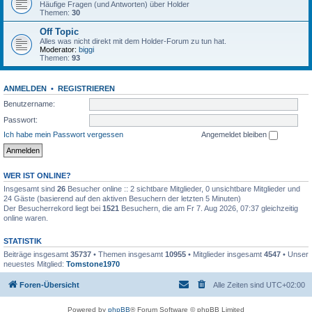
Häufige Fragen (und Antworten) über Holder
Themen:
30
Off Topic
Alles was nicht direkt mit dem Holder-Forum zu tun hat.
Moderator:
biggi
Themen:
93
ANMELDEN
•
REGISTRIEREN
Benutzername:
Passwort:
Ich habe mein Passwort vergessen
Angemeldet bleiben
WER IST ONLINE?
Insgesamt sind
26
Besucher online :: 2 sichtbare Mitglieder, 0 unsichtbare Mitglieder und
24 Gäste (basierend auf den aktiven Besuchern der letzten 5 Minuten)
Der Besucherrekord liegt bei
1521
Besuchern, die am Fr 7. Aug 2026, 07:37 gleichzeitig
online waren.
STATISTIK
Beiträge insgesamt
35737
• Themen insgesamt
10955
• Mitglieder insgesamt
4547
• Unser
neuestes Mitglied:
Tomstone1970
Foren-Übersicht
Alle Zeiten sind
UTC+02:00
Powered by
phpBB
® Forum Software © phpBB Limited