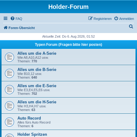
Holder-Forum
FAQ
Registrieren
Anmelden
S
Foren-Übersicht
u
Aktuelle Zeit: Do 6. Aug 2026, 01:52
c
Typen Forum (Fragen bitte hier posten)
h
Alles um die A-Serie
e
Wie A8,A10,A12 usw.
Themen:
770
Alles um die B-Serie
Wie B10,12 usw.
Themen:
640
Alles um die E-Serie
Wie E3,E4,E5,E6 usw.
Themen:
702
Alles um die H-Serie
Wie H3,H4,H7 usw.
Themen:
63
Auto Record
Alles fürs Auto Record
Themen:
6
Holder Spritzen