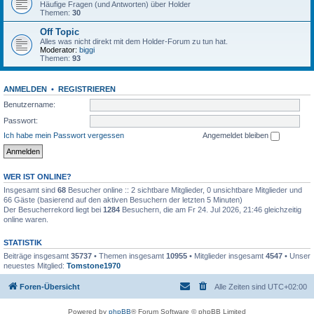
Häufige Fragen (und Antworten) über Holder
Themen:
30
Off Topic
Alles was nicht direkt mit dem Holder-Forum zu tun hat.
Moderator:
biggi
Themen:
93
ANMELDEN
•
REGISTRIEREN
Benutzername:
Passwort:
Ich habe mein Passwort vergessen
Angemeldet bleiben
WER IST ONLINE?
Insgesamt sind
68
Besucher online :: 2 sichtbare Mitglieder, 0 unsichtbare Mitglieder und
66 Gäste (basierend auf den aktiven Besuchern der letzten 5 Minuten)
Der Besucherrekord liegt bei
1284
Besuchern, die am Fr 24. Jul 2026, 21:46 gleichzeitig
online waren.
STATISTIK
Beiträge insgesamt
35737
• Themen insgesamt
10955
• Mitglieder insgesamt
4547
• Unser
neuestes Mitglied:
Tomstone1970
Foren-Übersicht
Alle Zeiten sind
UTC+02:00
Powered by
phpBB
® Forum Software © phpBB Limited