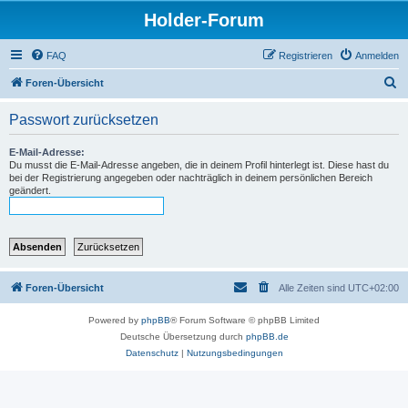
Holder-Forum
FAQ
Registrieren
Anmelden
S
Foren-Übersicht
u
Passwort zurücksetzen
c
h
E-Mail-Adresse:
Du musst die E-Mail-Adresse angeben, die in deinem Profil hinterlegt ist. Diese hast du
e
bei der Registrierung angegeben oder nachträglich in deinem persönlichen Bereich
geändert.
Foren-Übersicht
Alle Zeiten sind
UTC+02:00
Powered by
phpBB
® Forum Software © phpBB Limited
Deutsche Übersetzung durch
phpBB.de
Datenschutz
|
Nutzungsbedingungen