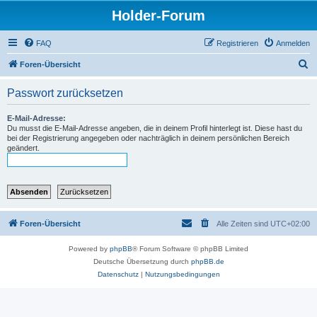
Holder-Forum
FAQ
Registrieren
Anmelden
S
Foren-Übersicht
u
Passwort zurücksetzen
c
h
E-Mail-Adresse:
Du musst die E-Mail-Adresse angeben, die in deinem Profil hinterlegt ist. Diese hast du
e
bei der Registrierung angegeben oder nachträglich in deinem persönlichen Bereich
geändert.
Foren-Übersicht
Alle Zeiten sind
UTC+02:00
Powered by
phpBB
® Forum Software © phpBB Limited
Deutsche Übersetzung durch
phpBB.de
Datenschutz
|
Nutzungsbedingungen