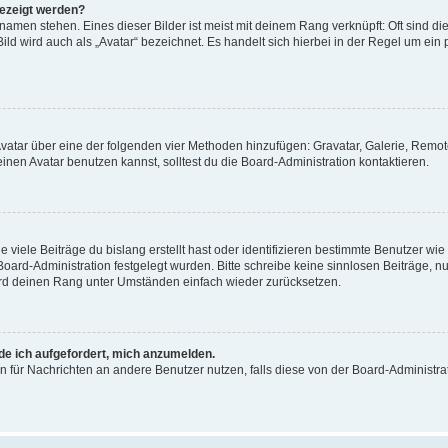
gezeigt werden?
amen stehen. Eines dieser Bilder ist meist mit deinem Rang verknüpft: Oft sind di
ld wird auch als „Avatar“ bezeichnet. Es handelt sich hierbei in der Regel um ein
 Avatar über eine der folgenden vier Methoden hinzufügen: Gravatar, Galerie, Rem
en Avatar benutzen kannst, solltest du die Board-Administration kontaktieren.
viele Beiträge du bislang erstellt hast oder identifizieren bestimmte Benutzer w
 Board-Administration festgelegt wurden. Bitte schreibe keine sinnlosen Beiträge
wird deinen Rang unter Umständen einfach wieder zurücksetzen.
rde ich aufgefordert, mich anzumelden.
ion für Nachrichten an andere Benutzer nutzen, falls diese von der Board-Administ