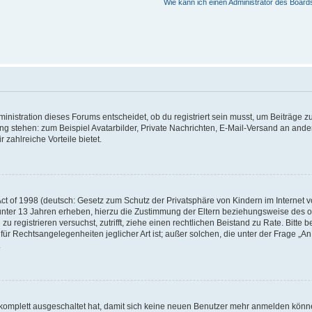
Wie kann ich einen Administrator des Board
istration dieses Forums entscheidet, ob du registriert sein musst, um Beiträge zu s
ung stehen: zum Beispiel Avatarbilder, Private Nachrichten, E-Mail-Versand an ander
 zahlreiche Vorteile bietet.
t of 1998 (deutsch: Gesetz zum Schutz der Privatsphäre von Kindern im Internet vo
unter 13 Jahren erheben, hierzu die Zustimmung der Eltern beziehungsweise des o
h zu registrieren versuchst, zutrifft, ziehe einen rechtlichen Beistand zu Rate. Bit
für Rechtsangelegenheiten jeglicher Art ist; außer solchen, die unter der Frage „
.
g komplett ausgeschaltet hat, damit sich keine neuen Benutzer mehr anmelden könn