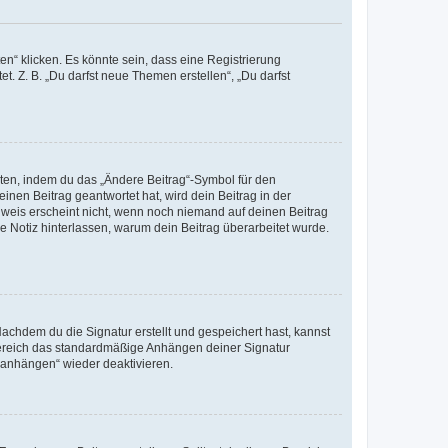
n“ klicken. Es könnte sein, dass eine Registrierung
t. Z. B. „Du darfst neue Themen erstellen“, „Du darfst
iten, indem du das „Ändere Beitrag“-Symbol für den
inen Beitrag geantwortet hat, wird dein Beitrag in der
nweis erscheint nicht, wenn noch niemand auf deinen Beitrag
ne Notiz hinterlassen, warum dein Beitrag überarbeitet wurde.
chdem du die Signatur erstellt und gespeichert hast, kannst
Bereich das standardmäßige Anhängen deiner Signatur
r anhängen“ wieder deaktivieren.