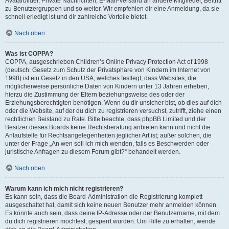
Avatarbilder, Private Nachrichten, E-Mail-Versand an andere Mitglieder, Beitritt
zu Benutzergruppen und so weiter. Wir empfehlen dir eine Anmeldung, da sie
schnell erledigt ist und dir zahlreiche Vorteile bietet.
Nach oben
Was ist COPPA?
COPPA, ausgeschrieben Children’s Online Privacy Protection Act of 1998
(deutsch: Gesetz zum Schutz der Privatsphäre von Kindern im Internet von
1998) ist ein Gesetz in den USA, welches festlegt, dass Websites, die
möglicherweise persönliche Daten von Kindern unter 13 Jahren erheben,
hierzu die Zustimmung der Eltern beziehungsweise des oder der
Erziehungsberechtigten benötigen. Wenn du dir unsicher bist, ob dies auf dich
oder die Website, auf der du dich zu registrieren versuchst, zutrifft, ziehe einen
rechtlichen Beistand zu Rate. Bitte beachte, dass phpBB Limited und der
Besitzer dieses Boards keine Rechtsberatung anbieten kann und nicht die
Anlaufstelle für Rechtsangelegenheiten jeglicher Art ist; außer solchen, die
unter der Frage „An wen soll ich mich wenden, falls es Beschwerden oder
juristische Anfragen zu diesem Forum gibt?“ behandelt werden.
Nach oben
Warum kann ich mich nicht registrieren?
Es kann sein, dass die Board-Administration die Registrierung komplett
ausgeschaltet hat, damit sich keine neuen Benutzer mehr anmelden können.
Es könnte auch sein, dass deine IP-Adresse oder der Benutzername, mit dem
du dich registrieren möchtest, gesperrt wurden. Um Hilfe zu erhalten, wende