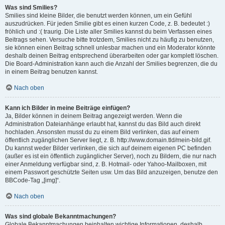
Was sind Smilies?
Smilies sind kleine Bilder, die benutzt werden können, um ein Gefühl
auszudrücken. Für jeden Smilie gibt es einen kurzen Code, z. B. bedeutet :)
fröhlich und :( traurig. Die Liste aller Smilies kannst du beim Verfassen eines
Beitrags sehen. Versuche bitte trotzdem, Smilies nicht zu häufig zu benutzen,
sie können einen Beitrag schnell unlesbar machen und ein Moderator könnte
deshalb deinen Beitrag entsprechend überarbeiten oder gar komplett löschen.
Die Board-Administration kann auch die Anzahl der Smilies begrenzen, die du
in einem Beitrag benutzen kannst.
Nach oben
Kann ich Bilder in meine Beiträge einfügen?
Ja, Bilder können in deinem Beitrag angezeigt werden. Wenn die
Administration Dateianhänge erlaubt hat, kannst du das Bild auch direkt
hochladen. Ansonsten musst du zu einem Bild verlinken, das auf einem
öffentlich zugänglichen Server liegt, z. B. http://www.domain.tld/mein-bild.gif.
Du kannst weder Bilder verlinken, die sich auf deinem eigenen PC befinden
(außer es ist ein öffentlich zugänglicher Server), noch zu Bildern, die nur nach
einer Anmeldung verfügbar sind, z. B. Hotmail- oder Yahoo-Mailboxen, mit
einem Passwort geschützte Seiten usw. Um das Bild anzuzeigen, benutze den
BBCode-Tag „[img]“.
Nach oben
Was sind globale Bekanntmachungen?
Globale Bekanntmachungen beinhalten wichtige Informationen, deshalb