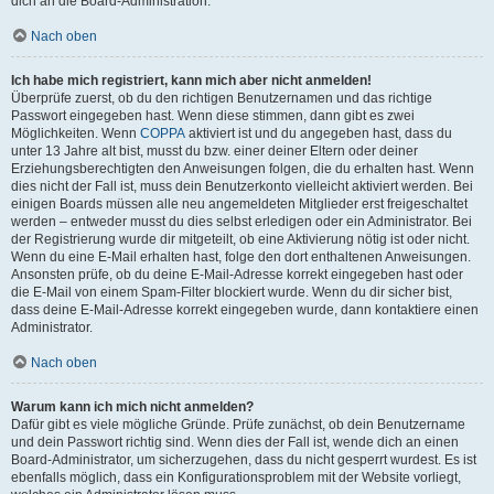
dich an die Board-Administration.
Nach oben
Ich habe mich registriert, kann mich aber nicht anmelden!
Überprüfe zuerst, ob du den richtigen Benutzernamen und das richtige
Passwort eingegeben hast. Wenn diese stimmen, dann gibt es zwei
Möglichkeiten. Wenn
COPPA
aktiviert ist und du angegeben hast, dass du
unter 13 Jahre alt bist, musst du bzw. einer deiner Eltern oder deiner
Erziehungsberechtigten den Anweisungen folgen, die du erhalten hast. Wenn
dies nicht der Fall ist, muss dein Benutzerkonto vielleicht aktiviert werden. Bei
einigen Boards müssen alle neu angemeldeten Mitglieder erst freigeschaltet
werden – entweder musst du dies selbst erledigen oder ein Administrator. Bei
der Registrierung wurde dir mitgeteilt, ob eine Aktivierung nötig ist oder nicht.
Wenn du eine E-Mail erhalten hast, folge den dort enthaltenen Anweisungen.
Ansonsten prüfe, ob du deine E-Mail-Adresse korrekt eingegeben hast oder
die E-Mail von einem Spam-Filter blockiert wurde. Wenn du dir sicher bist,
dass deine E-Mail-Adresse korrekt eingegeben wurde, dann kontaktiere einen
Administrator.
Nach oben
Warum kann ich mich nicht anmelden?
Dafür gibt es viele mögliche Gründe. Prüfe zunächst, ob dein Benutzername
und dein Passwort richtig sind. Wenn dies der Fall ist, wende dich an einen
Board-Administrator, um sicherzugehen, dass du nicht gesperrt wurdest. Es ist
ebenfalls möglich, dass ein Konfigurationsproblem mit der Website vorliegt,