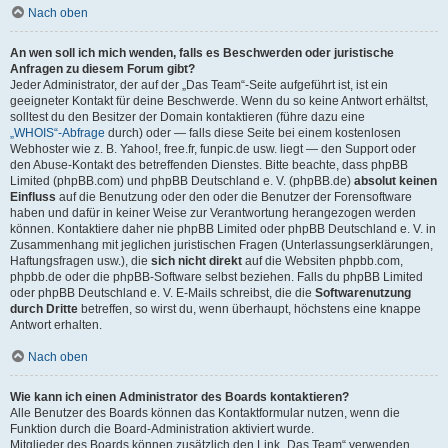
Nach oben
An wen soll ich mich wenden, falls es Beschwerden oder juristische
Anfragen zu diesem Forum gibt?
Jeder Administrator, der auf der „Das Team“-Seite aufgeführt ist, ist ein
geeigneter Kontakt für deine Beschwerde. Wenn du so keine Antwort erhältst,
solltest du den Besitzer der Domain kontaktieren (führe dazu eine
„WHOIS“-Abfrage
durch) oder — falls diese Seite bei einem kostenlosen
Webhoster wie z. B. Yahoo!, free.fr, funpic.de usw. liegt — den Support oder
den Abuse-Kontakt des betreffenden Dienstes. Bitte beachte, dass phpBB
Limited (phpBB.com) und phpBB Deutschland e. V. (phpBB.de)
absolut keinen
Einfluss
auf die Benutzung oder den oder die Benutzer der Forensoftware
haben und dafür in keiner Weise zur Verantwortung herangezogen werden
können. Kontaktiere daher nie phpBB Limited oder phpBB Deutschland e. V. in
Zusammenhang mit jeglichen juristischen Fragen (Unterlassungserklärungen,
Haftungsfragen usw.), die
sich nicht direkt
auf die Websiten phpbb.com,
phpbb.de oder die phpBB-Software selbst beziehen. Falls du phpBB Limited
oder phpBB Deutschland e. V. E-Mails schreibst, die die
Softwarenutzung
durch Dritte
betreffen, so wirst du, wenn überhaupt, höchstens eine knappe
Antwort erhalten.
Nach oben
Wie kann ich einen Administrator des Boards kontaktieren?
Alle Benutzer des Boards können das Kontaktformular nutzen, wenn die
Funktion durch die Board-Administration aktiviert wurde.
Mitglieder des Boards können zusätzlich den Link „Das Team“ verwenden.