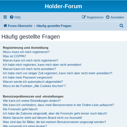
Holder-Forum
FAQ
Registrieren
Anmelden
S
Foren-Übersicht
Häufig gestellte Fragen
u
Häufig gestellte Fragen
c
h
Registrierung und Anmeldung
Wozu muss ich mich registrieren?
e
Was ist COPPA?
Warum kann ich mich nicht registrieren?
Ich habe mich registriert, kann mich aber nicht anmelden!
Warum kann ich mich nicht anmelden?
Ich habe mich vor einiger Zeit registriert, kann mich aber nicht mehr anmelden?!
Ich habe mein Passwort vergessen!
Warum werde ich automatisch abgemeldet?
Wozu ist die Funktion „Alle Cookies löschen“?
Benutzerpräferenzen und -einstellungen
Wie kann ich meine Einstellungen ändern?
Wie kann ich verhindern, dass mein Benutzername in der Online-Liste auftaucht?
Die Forenuhr geht falsch!
Ich habe die Zeitzone eingestellt, aber die Forenuhr geht immer noch falsch!
Meine Sprache steht auf diesem Board nicht zur Auswahl!
Was sind das für Bilder, die bei meinem Benutzernamen angezeigt werden?
Wie verwende ich einen Avatar?