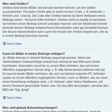
Was sind Smilies?
Smilies sind kleine Bilder, die benutzt werden können, um ein Gefühl
auszudrücken. Für jeden Smilie gibt es einen kurzen Code, z. B. bedeutet :)
fröhlich und :( traurig. Die Liste aller Smilies kannst du beim Verfassen eines
Beitrags sehen. Versuche bitte trotzdem, Smilies nicht zu häufig zu benutzen,
sie können einen Beitrag schnell unlesbar machen und ein Moderator könnte
deshalb deinen Beitrag entsprechend überarbeiten oder gar komplett löschen.
Die Board-Administration kann auch die Anzahl der Smilies begrenzen, die du
in einem Beitrag benutzen kannst.
Nach oben
Kann ich Bilder in meine Beiträge einfügen?
Ja, Bilder können in deinem Beitrag angezeigt werden. Wenn die
Administration Dateianhänge erlaubt hat, kannst du das Bild auch direkt
hochladen. Ansonsten musst du zu einem Bild verlinken, das auf einem
öffentlich zugänglichen Server liegt, z. B. http://www.domain.tld/mein-bild.gif.
Du kannst weder Bilder verlinken, die sich auf deinem eigenen PC befinden
(außer es ist ein öffentlich zugänglicher Server), noch zu Bildern, die nur nach
einer Anmeldung verfügbar sind, z. B. Hotmail- oder Yahoo-Mailboxen, mit
einem Passwort geschützte Seiten usw. Um das Bild anzuzeigen, benutze den
BBCode-Tag „[img]“.
Nach oben
Was sind globale Bekanntmachungen?
Globale Bekanntmachungen beinhalten wichtige Informationen, deshalb