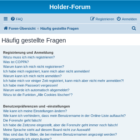
Holder-Forum
FAQ
Registrieren
Anmelden
S
Foren-Übersicht
Häufig gestellte Fragen
u
Häufig gestellte Fragen
c
h
Registrierung und Anmeldung
Wozu muss ich mich registrieren?
e
Was ist COPPA?
Warum kann ich mich nicht registrieren?
Ich habe mich registriert, kann mich aber nicht anmelden!
Warum kann ich mich nicht anmelden?
Ich habe mich vor einiger Zeit registriert, kann mich aber nicht mehr anmelden?!
Ich habe mein Passwort vergessen!
Warum werde ich automatisch abgemeldet?
Wozu ist die Funktion „Alle Cookies löschen“?
Benutzerpräferenzen und -einstellungen
Wie kann ich meine Einstellungen ändern?
Wie kann ich verhindern, dass mein Benutzername in der Online-Liste auftaucht?
Die Forenuhr geht falsch!
Ich habe die Zeitzone eingestellt, aber die Forenuhr geht immer noch falsch!
Meine Sprache steht auf diesem Board nicht zur Auswahl!
Was sind das für Bilder, die bei meinem Benutzernamen angezeigt werden?
Wie verwende ich einen Avatar?