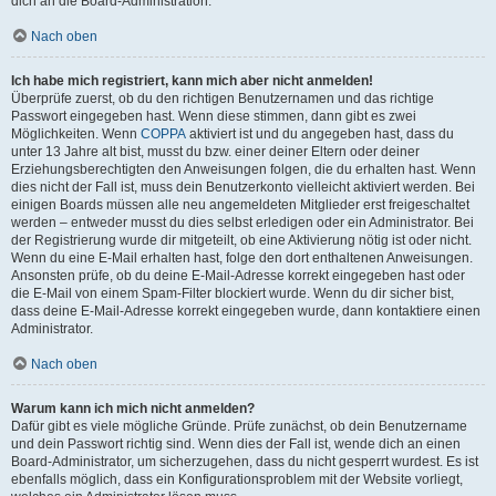
dich an die Board-Administration.
Nach oben
Ich habe mich registriert, kann mich aber nicht anmelden!
Überprüfe zuerst, ob du den richtigen Benutzernamen und das richtige
Passwort eingegeben hast. Wenn diese stimmen, dann gibt es zwei
Möglichkeiten. Wenn
COPPA
aktiviert ist und du angegeben hast, dass du
unter 13 Jahre alt bist, musst du bzw. einer deiner Eltern oder deiner
Erziehungsberechtigten den Anweisungen folgen, die du erhalten hast. Wenn
dies nicht der Fall ist, muss dein Benutzerkonto vielleicht aktiviert werden. Bei
einigen Boards müssen alle neu angemeldeten Mitglieder erst freigeschaltet
werden – entweder musst du dies selbst erledigen oder ein Administrator. Bei
der Registrierung wurde dir mitgeteilt, ob eine Aktivierung nötig ist oder nicht.
Wenn du eine E-Mail erhalten hast, folge den dort enthaltenen Anweisungen.
Ansonsten prüfe, ob du deine E-Mail-Adresse korrekt eingegeben hast oder
die E-Mail von einem Spam-Filter blockiert wurde. Wenn du dir sicher bist,
dass deine E-Mail-Adresse korrekt eingegeben wurde, dann kontaktiere einen
Administrator.
Nach oben
Warum kann ich mich nicht anmelden?
Dafür gibt es viele mögliche Gründe. Prüfe zunächst, ob dein Benutzername
und dein Passwort richtig sind. Wenn dies der Fall ist, wende dich an einen
Board-Administrator, um sicherzugehen, dass du nicht gesperrt wurdest. Es ist
ebenfalls möglich, dass ein Konfigurationsproblem mit der Website vorliegt,