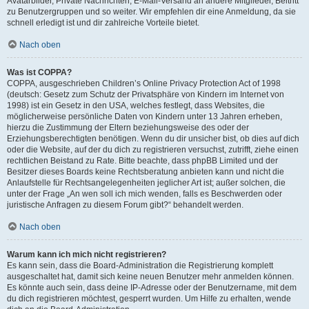
Avatarbilder, Private Nachrichten, E-Mail-Versand an andere Mitglieder, Beitritt
zu Benutzergruppen und so weiter. Wir empfehlen dir eine Anmeldung, da sie
schnell erledigt ist und dir zahlreiche Vorteile bietet.
Nach oben
Was ist COPPA?
COPPA, ausgeschrieben Children’s Online Privacy Protection Act of 1998
(deutsch: Gesetz zum Schutz der Privatsphäre von Kindern im Internet von
1998) ist ein Gesetz in den USA, welches festlegt, dass Websites, die
möglicherweise persönliche Daten von Kindern unter 13 Jahren erheben,
hierzu die Zustimmung der Eltern beziehungsweise des oder der
Erziehungsberechtigten benötigen. Wenn du dir unsicher bist, ob dies auf dich
oder die Website, auf der du dich zu registrieren versuchst, zutrifft, ziehe einen
rechtlichen Beistand zu Rate. Bitte beachte, dass phpBB Limited und der
Besitzer dieses Boards keine Rechtsberatung anbieten kann und nicht die
Anlaufstelle für Rechtsangelegenheiten jeglicher Art ist; außer solchen, die
unter der Frage „An wen soll ich mich wenden, falls es Beschwerden oder
juristische Anfragen zu diesem Forum gibt?“ behandelt werden.
Nach oben
Warum kann ich mich nicht registrieren?
Es kann sein, dass die Board-Administration die Registrierung komplett
ausgeschaltet hat, damit sich keine neuen Benutzer mehr anmelden können.
Es könnte auch sein, dass deine IP-Adresse oder der Benutzername, mit dem
du dich registrieren möchtest, gesperrt wurden. Um Hilfe zu erhalten, wende