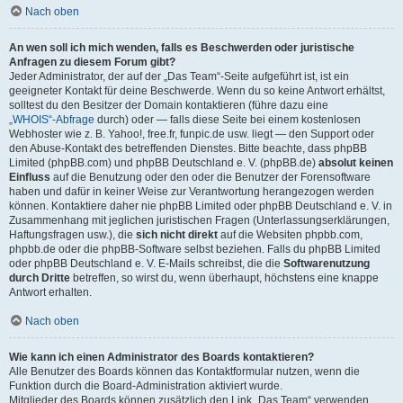
Nach oben
An wen soll ich mich wenden, falls es Beschwerden oder juristische
Anfragen zu diesem Forum gibt?
Jeder Administrator, der auf der „Das Team“-Seite aufgeführt ist, ist ein
geeigneter Kontakt für deine Beschwerde. Wenn du so keine Antwort erhältst,
solltest du den Besitzer der Domain kontaktieren (führe dazu eine
„WHOIS“-Abfrage
durch) oder — falls diese Seite bei einem kostenlosen
Webhoster wie z. B. Yahoo!, free.fr, funpic.de usw. liegt — den Support oder
den Abuse-Kontakt des betreffenden Dienstes. Bitte beachte, dass phpBB
Limited (phpBB.com) und phpBB Deutschland e. V. (phpBB.de)
absolut keinen
Einfluss
auf die Benutzung oder den oder die Benutzer der Forensoftware
haben und dafür in keiner Weise zur Verantwortung herangezogen werden
können. Kontaktiere daher nie phpBB Limited oder phpBB Deutschland e. V. in
Zusammenhang mit jeglichen juristischen Fragen (Unterlassungserklärungen,
Haftungsfragen usw.), die
sich nicht direkt
auf die Websiten phpbb.com,
phpbb.de oder die phpBB-Software selbst beziehen. Falls du phpBB Limited
oder phpBB Deutschland e. V. E-Mails schreibst, die die
Softwarenutzung
durch Dritte
betreffen, so wirst du, wenn überhaupt, höchstens eine knappe
Antwort erhalten.
Nach oben
Wie kann ich einen Administrator des Boards kontaktieren?
Alle Benutzer des Boards können das Kontaktformular nutzen, wenn die
Funktion durch die Board-Administration aktiviert wurde.
Mitglieder des Boards können zusätzlich den Link „Das Team“ verwenden.