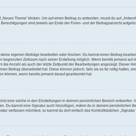
„Neues Thema“ klicken. Um auf einen Beitrag zu antworten, musst du auf „Antworte
e Berechtigungen sind jeweils am Ende der Foren- und der Beitragsansicht aufgeliste
r deine eigenen Beiträge bearbeiten oder löschen. Du kannst einen Beitrag bearbe
inen begrenzten Zeitraum nach seiner Erstellung möglich. Wenn bereits jemand auf de
 die Anzahl als auch der letzte Zeitpunkt der Bearbeitungen angezeigt. Dieser Hi
en Beitrag überarbeitet hat. Diese können jedoch, falls sie es für nötig halten, ei
hen können, wenn bereits jemand darauf geantwortet hat.
st eine solche in den Einstellungen in deinem persönlichen Bereich entwerfen. Na
eren. Du kannst eine Signatur auch hinzufügen, indem du in deinem persönlichen 
atur verfassen möchtest, so kannst du dort einfach das Kontrollkästchen „Signatu