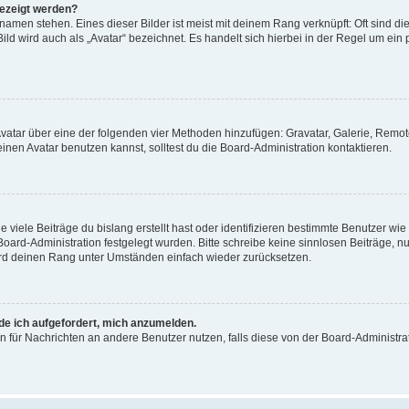
gezeigt werden?
amen stehen. Eines dieser Bilder ist meist mit deinem Rang verknüpft: Oft sind di
ld wird auch als „Avatar“ bezeichnet. Es handelt sich hierbei in der Regel um ein
 Avatar über eine der folgenden vier Methoden hinzufügen: Gravatar, Galerie, Rem
en Avatar benutzen kannst, solltest du die Board-Administration kontaktieren.
viele Beiträge du bislang erstellt hast oder identifizieren bestimmte Benutzer w
 Board-Administration festgelegt wurden. Bitte schreibe keine sinnlosen Beiträge
wird deinen Rang unter Umständen einfach wieder zurücksetzen.
rde ich aufgefordert, mich anzumelden.
ion für Nachrichten an andere Benutzer nutzen, falls diese von der Board-Administ