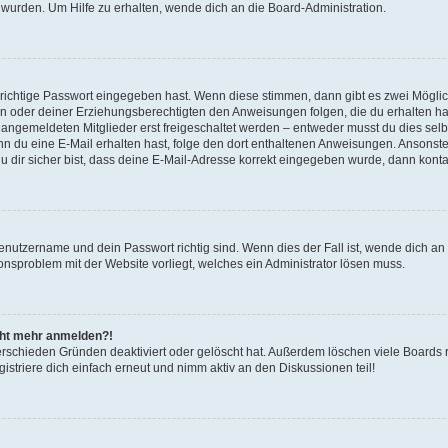
 wurden. Um Hilfe zu erhalten, wende dich an die Board-Administration.
 richtige Passwort eingegeben hast. Wenn diese stimmen, dann gibt es zwei Mögl
tern oder deiner Erziehungsberechtigten den Anweisungen folgen, die du erhalten ha
u angemeldeten Mitglieder erst freigeschaltet werden – entweder musst du dies selbs
. Wenn du eine E-Mail erhalten hast, folge den dort enthaltenen Anweisungen. Ansons
 dir sicher bist, dass deine E-Mail-Adresse korrekt eingegeben wurde, dann kontak
Benutzername und dein Passwort richtig sind. Wenn dies der Fall ist, wende dich a
ionsproblem mit der Website vorliegt, welches ein Administrator lösen muss.
icht mehr anmelden?!
erschieden Gründen deaktiviert oder gelöscht hat. Außerdem löschen viele Boards r
triere dich einfach erneut und nimm aktiv an den Diskussionen teil!