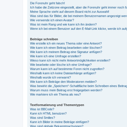
Die Forenuhr geht falsch!
Ich habe die Zeitzone eingestellt, aber die Forenuhr geht immer noch f
Meine Sprache steht auf diesem Board nicht zur Auswahl!
Was sind das für Bilder, die bei meinem Benutzernamen angezeigt we
Wie verwende ich einen Avatar?
Was ist mein Rang und wie kann ich ihn ändern?
Wenn ich bei einem Benutzer auf den E-Mail-Link klicke, werde ich au
Beiträge schreiben
Wie erstelle ich ein neues Thema oder eine Antwort?
Wie kann ich einen Beitrag bearbeiten oder löschen?
Wie kann ich meinem Beitrag eine Signatur anfügen?
Wie kann ich eine Umfrage erstellen?
Wieso kann ich nicht mehr Antwortmöglichkeiten erstellen?
Wie bearbeite oder lösche ich eine Umfrage?
Warum kann ich auf bestimmte Foren nicht zugreifen?
Weshalb kann ich keine Dateianhänge anfügen?
Weshalb wurde ich verwarnt?
Wie kann ich Beiträge den Moderatoren melden?
Was bewirkt die „Speichern“-Schaltfläche beim Schreiben eines Beitra
Warum muss mein Beitrag erst freigegeben werden?
Wie markiere ich ein Thema als neu?
Textformatierung und Thementypen
Was ist BBCode?
Kann ich HTML benutzen?
Was sind Smilies?
Kann ich Bilder in meine Beiträge einfügen?
Was sind globale Bekanntmachungen?