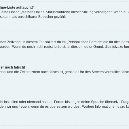
ine-Liste auftaucht?
n eine Option „Meinen Online-Status während dieser Sitzung verbergen“. Wenn du d
st dann als unsichtbarer Besucher gezählt.
en Zeitzone. In diesem Fall solltest du im „Persönlichen Bereich“ die für dich passe
den. Wenn du noch nicht registriert bist, ist dies ein guter Grund, dies jetzt zu tun
mer noch falsch!
t hast und die Zeit trotzdem noch falsch ist, geht die Uhr des Servers vermutlich fal
t installiert oder niemand hat das Forum bislang in deine Sprache übersetzt. Frag
, würden wir uns freuen, wenn du es übersetzen würdest. Weitere Informationen dazu