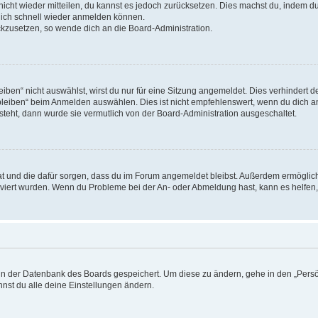
 nicht wieder mitteilen, du kannst es jedoch zurücksetzen. Dies machst du, indem 
 dich schnell wieder anmelden können.
ückzusetzen, so wende dich an die Board-Administration.
en“ nicht auswählst, wirst du nur für eine Sitzung angemeldet. Dies verhindert 
leiben“ beim Anmelden auswählen. Dies ist nicht empfehlenswert, wenn du dich an
 steht, dann wurde sie vermutlich von der Board-Administration ausgeschaltet.
 hat und die dafür sorgen, dass du im Forum angemeldet bleibst. Außerdem ermögli
tiviert wurden. Wenn du Probleme bei der An- oder Abmeldung hast, kann es helfen
n in der Datenbank des Boards gespeichert. Um diese zu ändern, gehe in den „Persö
nst du alle deine Einstellungen ändern.