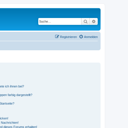
Suche
Erweiterte Suche
Registrieren
Anmelden
ete ich ihnen bei?
en farbig dargestellt?
tartseite?
icken!
 Nachrichten!
ed dieses Forums erhalten!