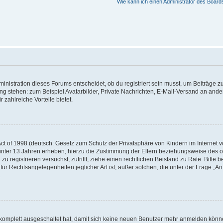
Wie kann ich einen Administrator des Board
istration dieses Forums entscheidet, ob du registriert sein musst, um Beiträge zu s
ung stehen: zum Beispiel Avatarbilder, Private Nachrichten, E-Mail-Versand an ander
 zahlreiche Vorteile bietet.
t of 1998 (deutsch: Gesetz zum Schutz der Privatsphäre von Kindern im Internet vo
unter 13 Jahren erheben, hierzu die Zustimmung der Eltern beziehungsweise des o
h zu registrieren versuchst, zutrifft, ziehe einen rechtlichen Beistand zu Rate. Bit
für Rechtsangelegenheiten jeglicher Art ist; außer solchen, die unter der Frage „
.
g komplett ausgeschaltet hat, damit sich keine neuen Benutzer mehr anmelden könn