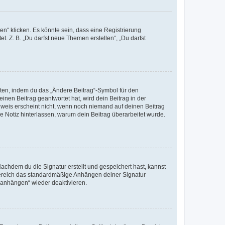
n“ klicken. Es könnte sein, dass eine Registrierung
t. Z. B. „Du darfst neue Themen erstellen“, „Du darfst
iten, indem du das „Ändere Beitrag“-Symbol für den
inen Beitrag geantwortet hat, wird dein Beitrag in der
nweis erscheint nicht, wenn noch niemand auf deinen Beitrag
ne Notiz hinterlassen, warum dein Beitrag überarbeitet wurde.
chdem du die Signatur erstellt und gespeichert hast, kannst
Bereich das standardmäßige Anhängen deiner Signatur
r anhängen“ wieder deaktivieren.