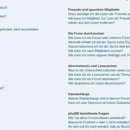
alsch!
Freunde und ignorierte Mitglieder
Wozu benötige ich die Listen der Freunde un
rden?
Wie kann ich Mitglieder zur Liste der Freund
wieder aus den Listen entfernen?
fgefordert, mich anzumelden.
Die Foren durchsuchen
Wie kann ich ein Forum oder mehrere For
Weshalb erhalte ich bei der Suche keine Er
Warum bekomme ich bei der Suche eine lee
Wie kann ich nach Mitgliedern suchen?
Wie kann ich meine eigenen Beiträge und T
Abonnements und Lesezeichen
Was ist der Unterschied zwischen einem L
Wie kann ich ein Lesezeichen auf ein Them
Wie kann ich ein Forum abonnieren?
Wie deaktiviere ich meine Abonnements?
gs?
Dateianhänge
Welche Dateianhänge sind in diesem Forum
Kann ich eine Übersicht all meiner Dateian
phpBB betreffende Fragen
Wer hat diese Forensoftware entwickelt?
Warum ist Funktion x oder y nicht enthalten
An wen soll ich mich wenden, falls es Besc