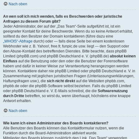
Nach oben
An wen soll ich mich wenden, falls es Beschwerden oder juristische
Anfragen zu diesem Forum gibt?
Jeder Administrator, der auf der „Das Team“-Seite aufgeführt ist, ist ein
geeigneter Kontakt für deine Beschwerde. Wenn du so keine Antwort erhältst,
solltest du den Besitzer der Domain kontaktieren (führe dazu eine
„WHOIS“-Abfrage
durch) oder — falls diese Seite bei einem kostenlosen
Webhoster wie z. B. Yahoo!, free.fr, funpic.de usw. liegt — den Support oder
den Abuse-Kontakt des betreffenden Dienstes. Bitte beachte, dass phpBB
Limited (phpBB.com) und phpBB Deutschland e. V. (phpBB.de)
absolut keinen
Einfluss
auf die Benutzung oder den oder die Benutzer der Forensoftware
haben und dafür in keiner Weise zur Verantwortung herangezogen werden
können. Kontaktiere daher nie phpBB Limited oder phpBB Deutschland e. V. in
Zusammenhang mit jeglichen juristischen Fragen (Unterlassungserklärungen,
Haftungsfragen usw.), die
sich nicht direkt
auf die Websiten phpbb.com,
phpbb.de oder die phpBB-Software selbst beziehen. Falls du phpBB Limited
oder phpBB Deutschland e. V. E-Mails schreibst, die die
Softwarenutzung
durch Dritte
betreffen, so wirst du, wenn überhaupt, höchstens eine knappe
Antwort erhalten.
Nach oben
Wie kann ich einen Administrator des Boards kontaktieren?
Alle Benutzer des Boards können das Kontaktformular nutzen, wenn die
Funktion durch die Board-Administration aktiviert wurde.
Mitglieder des Boards können zusätzlich den Link „Das Team“ verwenden.