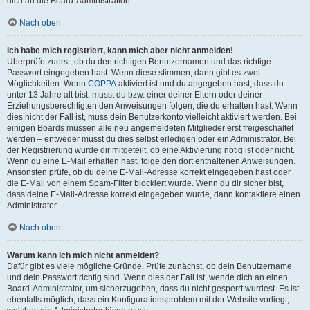
dich an die Board-Administration.
Nach oben
Ich habe mich registriert, kann mich aber nicht anmelden!
Überprüfe zuerst, ob du den richtigen Benutzernamen und das richtige
Passwort eingegeben hast. Wenn diese stimmen, dann gibt es zwei
Möglichkeiten. Wenn
COPPA
aktiviert ist und du angegeben hast, dass du
unter 13 Jahre alt bist, musst du bzw. einer deiner Eltern oder deiner
Erziehungsberechtigten den Anweisungen folgen, die du erhalten hast. Wenn
dies nicht der Fall ist, muss dein Benutzerkonto vielleicht aktiviert werden. Bei
einigen Boards müssen alle neu angemeldeten Mitglieder erst freigeschaltet
werden – entweder musst du dies selbst erledigen oder ein Administrator. Bei
der Registrierung wurde dir mitgeteilt, ob eine Aktivierung nötig ist oder nicht.
Wenn du eine E-Mail erhalten hast, folge den dort enthaltenen Anweisungen.
Ansonsten prüfe, ob du deine E-Mail-Adresse korrekt eingegeben hast oder
die E-Mail von einem Spam-Filter blockiert wurde. Wenn du dir sicher bist,
dass deine E-Mail-Adresse korrekt eingegeben wurde, dann kontaktiere einen
Administrator.
Nach oben
Warum kann ich mich nicht anmelden?
Dafür gibt es viele mögliche Gründe. Prüfe zunächst, ob dein Benutzername
und dein Passwort richtig sind. Wenn dies der Fall ist, wende dich an einen
Board-Administrator, um sicherzugehen, dass du nicht gesperrt wurdest. Es ist
ebenfalls möglich, dass ein Konfigurationsproblem mit der Website vorliegt,