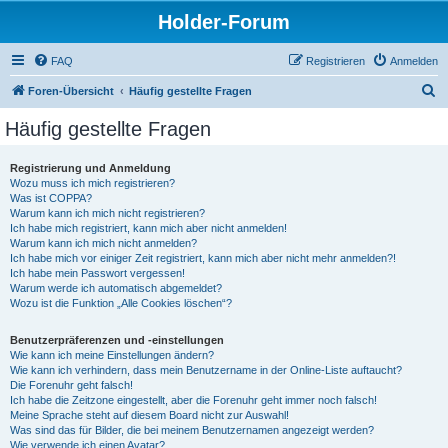
Holder-Forum
FAQ
Registrieren
Anmelden
S
Foren-Übersicht
Häufig gestellte Fragen
u
Häufig gestellte Fragen
c
h
Registrierung und Anmeldung
Wozu muss ich mich registrieren?
e
Was ist COPPA?
Warum kann ich mich nicht registrieren?
Ich habe mich registriert, kann mich aber nicht anmelden!
Warum kann ich mich nicht anmelden?
Ich habe mich vor einiger Zeit registriert, kann mich aber nicht mehr anmelden?!
Ich habe mein Passwort vergessen!
Warum werde ich automatisch abgemeldet?
Wozu ist die Funktion „Alle Cookies löschen“?
Benutzerpräferenzen und -einstellungen
Wie kann ich meine Einstellungen ändern?
Wie kann ich verhindern, dass mein Benutzername in der Online-Liste auftaucht?
Die Forenuhr geht falsch!
Ich habe die Zeitzone eingestellt, aber die Forenuhr geht immer noch falsch!
Meine Sprache steht auf diesem Board nicht zur Auswahl!
Was sind das für Bilder, die bei meinem Benutzernamen angezeigt werden?
Wie verwende ich einen Avatar?