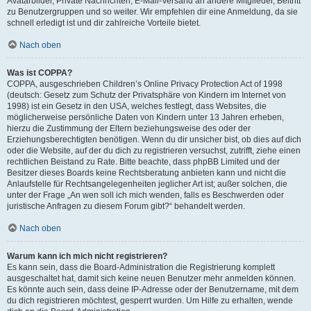
Avatarbilder, Private Nachrichten, E-Mail-Versand an andere Mitglieder, Beitritt
zu Benutzergruppen und so weiter. Wir empfehlen dir eine Anmeldung, da sie
schnell erledigt ist und dir zahlreiche Vorteile bietet.
Nach oben
Was ist COPPA?
COPPA, ausgeschrieben Children’s Online Privacy Protection Act of 1998
(deutsch: Gesetz zum Schutz der Privatsphäre von Kindern im Internet von
1998) ist ein Gesetz in den USA, welches festlegt, dass Websites, die
möglicherweise persönliche Daten von Kindern unter 13 Jahren erheben,
hierzu die Zustimmung der Eltern beziehungsweise des oder der
Erziehungsberechtigten benötigen. Wenn du dir unsicher bist, ob dies auf dich
oder die Website, auf der du dich zu registrieren versuchst, zutrifft, ziehe einen
rechtlichen Beistand zu Rate. Bitte beachte, dass phpBB Limited und der
Besitzer dieses Boards keine Rechtsberatung anbieten kann und nicht die
Anlaufstelle für Rechtsangelegenheiten jeglicher Art ist; außer solchen, die
unter der Frage „An wen soll ich mich wenden, falls es Beschwerden oder
juristische Anfragen zu diesem Forum gibt?“ behandelt werden.
Nach oben
Warum kann ich mich nicht registrieren?
Es kann sein, dass die Board-Administration die Registrierung komplett
ausgeschaltet hat, damit sich keine neuen Benutzer mehr anmelden können.
Es könnte auch sein, dass deine IP-Adresse oder der Benutzername, mit dem
du dich registrieren möchtest, gesperrt wurden. Um Hilfe zu erhalten, wende