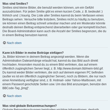
Was sind Smilies?
Smilies sind kleine Bilder, die benutzt werden können, um ein Gefühl
auszudrücken. Für jeden Smilie gibt es einen kurzen Code, z. B. bedeutet :)
fröhlich und :( traurig. Die Liste aller Smilies kannst du beim Verfassen eines
Beitrags sehen. Versuche bitte trotzdem, Smilies nicht zu häufig zu benutzen,
sie können einen Beitrag schnell unlesbar machen und ein Moderator könnte
deshalb deinen Beitrag entsprechend überarbeiten oder gar komplett löschen.
Die Board-Administration kann auch die Anzahl der Smilies begrenzen, die du
in einem Beitrag benutzen kannst.
Nach oben
Kann ich Bilder in meine Beiträge einfügen?
Ja, Bilder können in deinem Beitrag angezeigt werden. Wenn die
Administration Dateianhänge erlaubt hat, kannst du das Bild auch direkt
hochladen. Ansonsten musst du zu einem Bild verlinken, das auf einem
öffentlich zugänglichen Server liegt, z. B. http://www.domain.tld/mein-bild.gif.
Du kannst weder Bilder verlinken, die sich auf deinem eigenen PC befinden
(außer es ist ein öffentlich zugänglicher Server), noch zu Bildern, die nur nach
einer Anmeldung verfügbar sind, z. B. Hotmail- oder Yahoo-Mailboxen, mit
einem Passwort geschützte Seiten usw. Um das Bild anzuzeigen, benutze den
BBCode-Tag „[img]“.
Nach oben
Was sind globale Bekanntmachungen?
Globale Bekanntmachungen beinhalten wichtige Informationen, deshalb